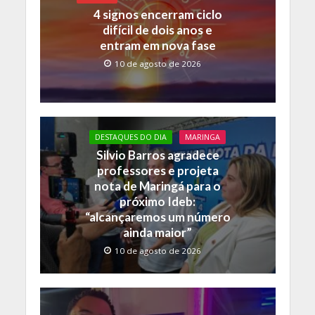
k
p
k
4 signos encerram ciclo
difícil de dois anos e
entram em nova fase
10 de agosto de 2026
DESTAQUES DO DIA
MARINGA
Silvio Barros agradece
professores e projeta
nota de Maringá para o
próximo Ideb:
“alcançaremos um número
ainda maior”
10 de agosto de 2026