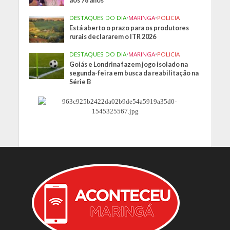
aos 78 anos
DESTAQUES DO DIA
•
MARINGA
•
POLICIA
Está aberto o prazo para os produtores
rurais declararem o ITR 2026
DESTAQUES DO DIA
•
MARINGA
•
POLICIA
Goiás e Londrina fazem jogo isolado na
segunda-feira em busca da reabilitação na
Série B