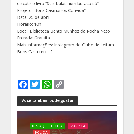
discutir o livro “Seis balas num buraco só” –
Projeto “Bons Casmurros Convida”
Data: 25 de abril
Horário: 10h
Local: Biblioteca Bento Munhoz da Rocha Neto
Entrada: Gratuita
Mais informações: Instagram do Clube de Leitura
Bons Casmurros [
F
T
W
C
ac
w
h
o
e
itt
at
p
Você também pode gostar
b
er
s
y
o
A
Li
DESTAQUES DO DIA
MARINGA
o
p
n
POLICIA