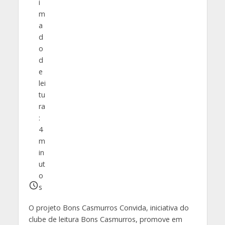
i
m
a
d
o
d
e
lei
tu
ra
:
4
m
in
ut
o
s
O projeto Bons Casmurros Convida, iniciativa do
clube de leitura Bons Casmurros, promove em