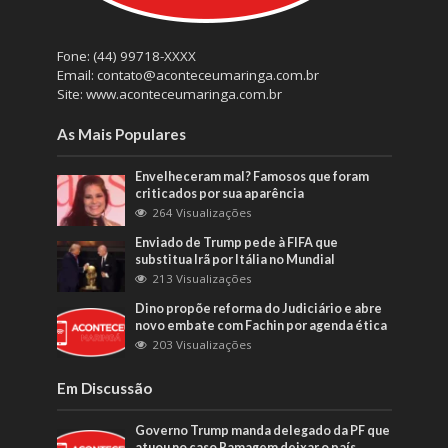
Fone: (44) 99718-XXXX
Email: contato@aconteceumaringa.com.br
Site: www.aconteceumaringa.com.br
As Mais Populares
Envelheceram mal? Famosos que foram
criticados por sua aparência
264 Visualizações
Enviado de Trump pede à FIFA que
substitua Irã por Itália no Mundial
213 Visualizações
Dino propõe reforma do Judiciário e abre
novo embate com Fachin por agenda ética
203 Visualizações
Em Discussão
Governo Trump manda delegado da PF que
atuou no caso Ramagem deixar o país