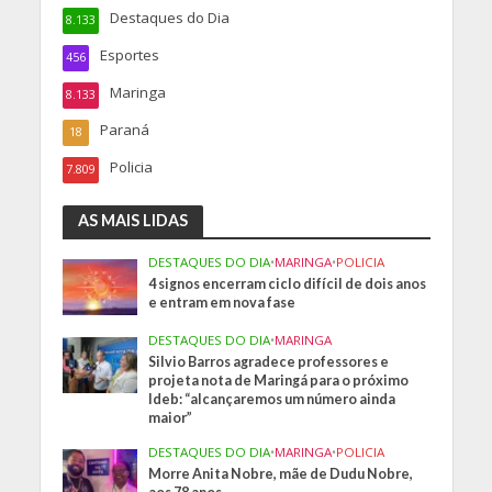
Destaques do Dia
8.133
Esportes
456
Maringa
8.133
Paraná
18
Policia
7.809
AS MAIS LIDAS
DESTAQUES DO DIA
•
MARINGA
•
POLICIA
4 signos encerram ciclo difícil de dois anos
e entram em nova fase
DESTAQUES DO DIA
•
MARINGA
Silvio Barros agradece professores e
projeta nota de Maringá para o próximo
Ideb: “alcançaremos um número ainda
maior”
DESTAQUES DO DIA
•
MARINGA
•
POLICIA
Morre Anita Nobre, mãe de Dudu Nobre,