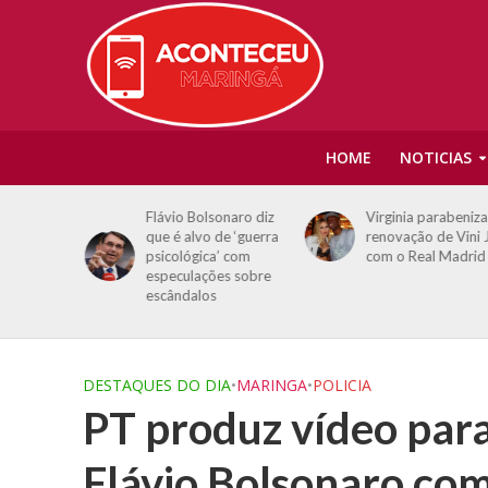
HOME
NOTICIAS
eis em
Flávio Bolsonaro diz
Virginia parabeniza
uérito
que é alvo de ‘guerra
renovação de Vini J
ontos
psicológica’ com
com o Real Madrid
especulações sobre
rias no
escândalos
DESTAQUES DO DIA
•
MARINGA
•
POLICIA
PT produz vídeo para
Flávio Bolsonaro co