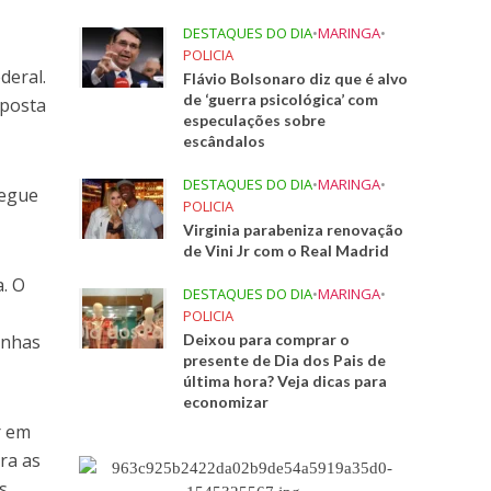
DESTAQUES DO DIA
•
MARINGA
•
POLICIA
deral.
Flávio Bolsonaro diz que é alvo
de ‘guerra psicológica’ com
oposta
especulações sobre
escândalos
DESTAQUES DO DIA
•
MARINGA
•
segue
POLICIA
Virginia parabeniza renovação
de Vini Jr com o Real Madrid
a. O
DESTAQUES DO DIA
•
MARINGA
•
POLICIA
anhas
Deixou para comprar o
presente de Dia dos Pais de
última hora? Veja dicas para
economizar
r em
ra as
s