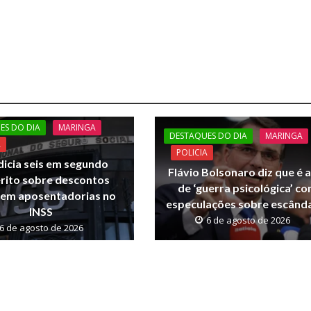
ES DO DIA
MARINGA
DESTAQUES DO DIA
MARINGA
A
POLICIA
dicia seis em segundo
Flávio Bolsonaro diz que é 
rito sobre descontos
de ‘guerra psicológica’ c
s em aposentadorias no
especulações sobre escând
INSS
6 de agosto de 2026
6 de agosto de 2026