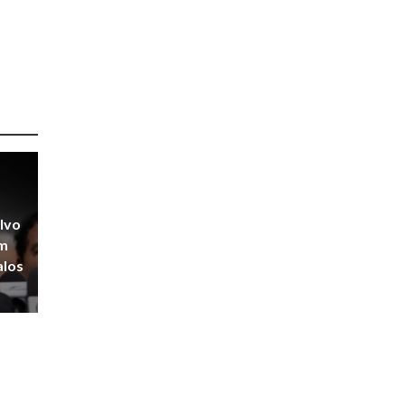
alvo
om
alos