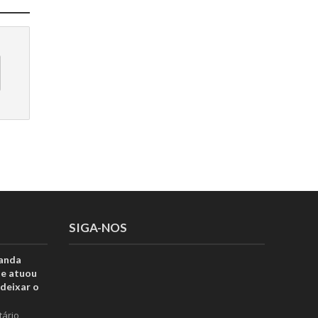
SIGA-NOS
anda
ue atuou
deixar o
tário