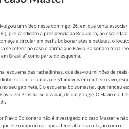
ivulgou um vídeo neste domingo, 26, em que tenta associar
RJ), pré-candidato à presidência da República, ao escândalo
omeça a circular em perfis bolsonaristas e petistas, o locut
a se referir ao caso e afirma que Flávio Bolsonaro teria re
 em Brasília” como parte do esquema.
ma, esquema das rachadinhas, que desviou milhões de reais
 dinheiro com a compra de 51 imóveis em dinheiro vivo, es
m no seu gabinete. E o esquema bolsomaster, que rendeu es
ávio em Brasília. Se duvidar, dê um google. O Flávio é o fil
diz.
or Flávio Bolsonaro não é investigado no caso Master e não
que ele comprou na capital federal tenha relação com o