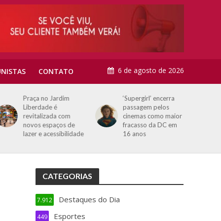
6 de agosto de 2026
NISTAS
CONTATO
Praça no Jardim
‘Supergirl’ encerra
Liberdade é
passagem pelos
revitalizada com
cinemas como maior
novos espaços de
fracasso da DC em
lazer e acessibilidade
16 anos
CATEGORIAS
Destaques do Dia
7.912
Esportes
449