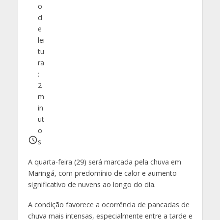
o
d
e
lei
tu
ra
:
2
m
in
ut
o
s
A quarta-feira (29) será marcada pela chuva em
Maringá, com predomínio de calor e aumento
significativo de nuvens ao longo do dia.
A condição favorece a ocorrência de pancadas de
chuva mais intensas, especialmente entre a tarde e