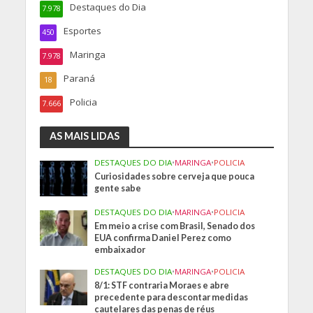
Destaques do Dia
7.978
Esportes
450
Maringa
7.978
Paraná
18
Policia
7.666
AS MAIS LIDAS
DESTAQUES DO DIA
•
MARINGA
•
POLICIA
Curiosidades sobre cerveja que pouca
gente sabe
DESTAQUES DO DIA
•
MARINGA
•
POLICIA
Em meio a crise com Brasil, Senado dos
EUA confirma Daniel Perez como
embaixador
DESTAQUES DO DIA
•
MARINGA
•
POLICIA
8/1: STF contraria Moraes e abre
precedente para descontar medidas
cautelares das penas de réus