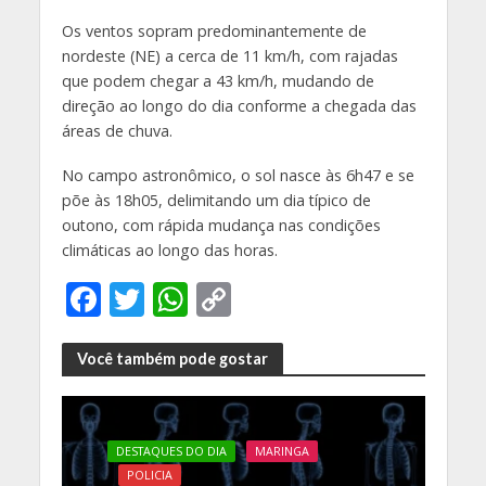
Os ventos sopram predominantemente de
nordeste (NE) a cerca de 11 km/h, com rajadas
que podem chegar a 43 km/h, mudando de
direção ao longo do dia conforme a chegada das
áreas de chuva.
No campo astronômico, o sol nasce às 6h47 e se
põe às 18h05, delimitando um dia típico de
outono, com rápida mudança nas condições
climáticas ao longo das horas.
F
T
W
C
ac
w
h
o
e
itt
at
p
Você também pode gostar
b
er
s
y
o
A
Li
DESTAQUES DO DIA
MARINGA
o
p
n
POLICIA