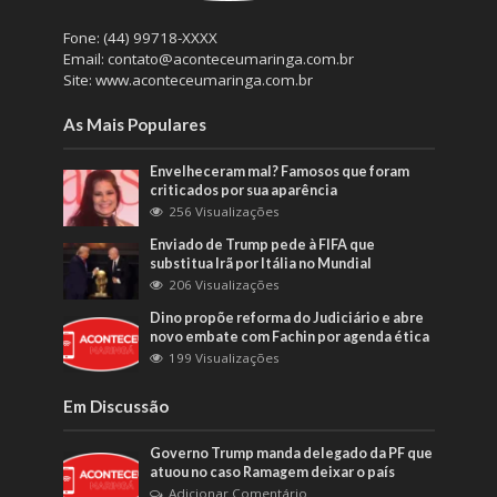
Fone: (44) 99718-XXXX
Email: contato@aconteceumaringa.com.br
Site: www.aconteceumaringa.com.br
As Mais Populares
Envelheceram mal? Famosos que foram
criticados por sua aparência
256 Visualizações
Enviado de Trump pede à FIFA que
substitua Irã por Itália no Mundial
206 Visualizações
Dino propõe reforma do Judiciário e abre
novo embate com Fachin por agenda ética
199 Visualizações
Em Discussão
Governo Trump manda delegado da PF que
atuou no caso Ramagem deixar o país
Adicionar Comentário