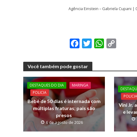
Agência Einstein – Gabriela Cupani | 
F
T
W
C
ac
w
h
o
e
itt
at
p
Você também pode gostar
b
er
s
y
o
A
Li
DESTAQUES DO DIA
MARINGA
o
p
n
DESTAQU
POLICIA
POLICI
k
p
k
Bebê de 50 dias é internada com
Vini Jr.
múltiplas fraturas; pais são
e lev
presos
6 de agosto de 2026