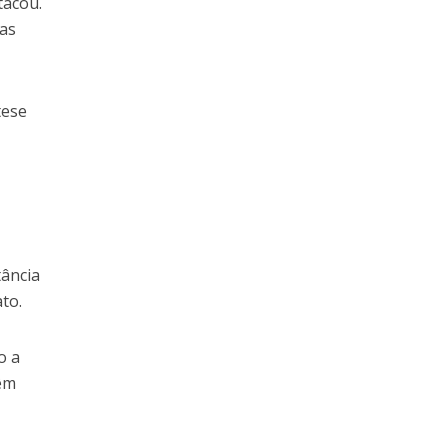
tacou.
 as
tese
tância
to.
o a
têm