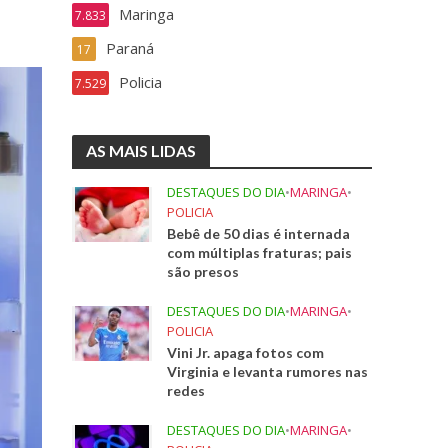
Maringa
7.833
Paraná
17
Policia
7.529
AS MAIS LIDAS
DESTAQUES DO DIA
•
MARINGA
•
POLICIA
Bebê de 50 dias é internada
com múltiplas fraturas; pais
são presos
DESTAQUES DO DIA
•
MARINGA
•
POLICIA
Vini Jr. apaga fotos com
Virginia e levanta rumores nas
redes
DESTAQUES DO DIA
•
MARINGA
•