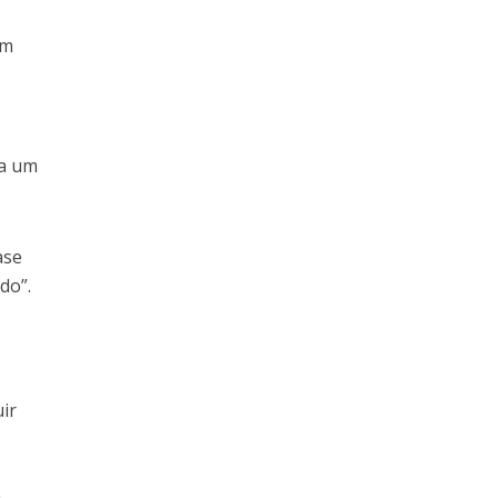
em
ha um
ase
do”.
uir