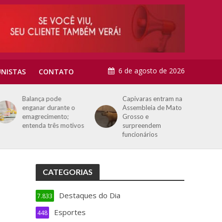
6 de agosto de 2026
NISTAS
CONTATO
Balança pode
Capivaras entram na
enganar durante o
Assembleia de Mato
emagrecimento;
Grosso e
entenda três motivos
surpreendem
funcionários
CATEGORIAS
Destaques do Dia
7.833
Esportes
448