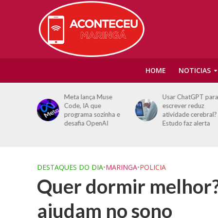
HOME
NOTICIAS
ga fotos
Meta lança Muse
Usar ChatGPT par
 e levanta
Code, IA que
escrever reduz
 redes
programa sozinha e
atividade cerebral?
desafia OpenAI
Estudo faz alerta
DESTAQUES DO DIA
•
MARINGA
•
POLICIA
Quer dormir melhor?
ajudam no sono