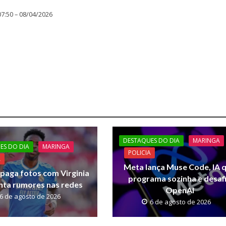
07:50 – 08/04/2026
DESTAQUES DO DIA
MARINGA
ES DO DIA
MARINGA
POLICIA
A
Meta lança Muse Code, IA 
 apaga fotos com Virginia
programa sozinha e desaf
anta rumores nas redes
OpenAI
6 de agosto de 2026
6 de agosto de 2026