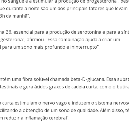
r no sangue e a estimular a produção de progesterona”, des
ue durante a noite são um dos principais fatores que levam
 3h da manhã”.
a B6, essencial para a produção de serotonina e para a sín
ogesterona”, afirmou. “Essa combinação ajuda a criar um
l para um sono mais profundo e ininterrupto”.
ontém uma fibra solúvel chamada beta-D-glucana. Essa subs
testinais e gera ácidos graxos de cadeia curta, como o butira
ia curta estimulam o nervo vago e induzem o sistema nervos
cilitando a obtenção de um sono de qualidade. Além disso, 
m reduzir a inflamação cerebral”.