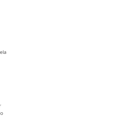
ela
r
lo