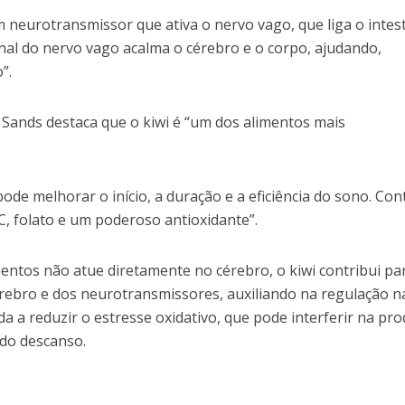
 neurotransmissor que ativa o nervo vago, que liga o intes
sinal do nervo vago acalma o cérebro e o corpo, ajudando,
”.
 Sands destaca que o kiwi é “um dos alimentos mais
pode melhorar o início, a duração e a eficiência do sono. Co
C, folato e um poderoso antioxidante”.
entos não atue diretamente no cérebro, o kiwi contribui pa
cérebro e dos neurotransmissores, auxiliando na regulação n
a a reduzir o estresse oxidativo, que pode interferir na pr
 do descanso.