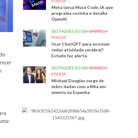
POLICIA
Meta lança Muse Code, IA que
programa sozinha e desafia
OpenAI
DESTAQUES DO DIA
•
MARINGA
•
POLICIA
Usar ChatGPT para escrever
reduz atividade cerebral?
 do
Estudo faz alerta
recer
DESTAQUES DO DIA
•
MARINGA
•
o
POLICIA
Michael Douglas surge de
mãos dadas com a filha em
evento na Espanha
ara
 uma