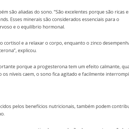
m são aliadas do sono. “São excelentes porque são ricas 
nds. Esses minerais são considerados essenciais para o
voso e o equilíbrio hormonal.
 o cortisol e a relaxar o corpo, enquanto o zinco desempen
erona”, explicou.
portante porque a progesterona tem um efeito calmante, qu
 os níveis caem, o sono fica agitado e facilmente interrompi
ecidos pelos benefícios nutricionais, também podem contrib
no.