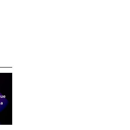
que
ia