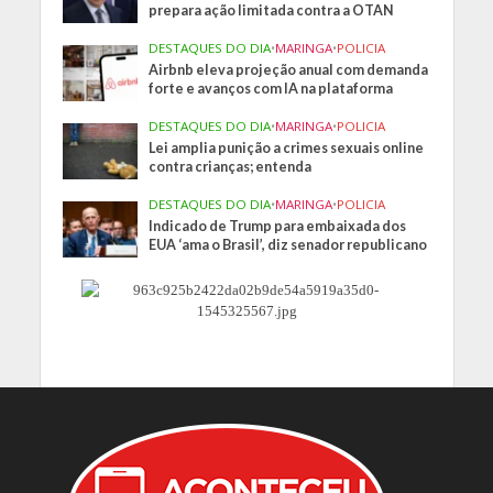
prepara ação limitada contra a OTAN
DESTAQUES DO DIA
•
MARINGA
•
POLICIA
Airbnb eleva projeção anual com demanda
forte e avanços com IA na plataforma
DESTAQUES DO DIA
•
MARINGA
•
POLICIA
Lei amplia punição a crimes sexuais online
contra crianças; entenda
DESTAQUES DO DIA
•
MARINGA
•
POLICIA
Indicado de Trump para embaixada dos
EUA ‘ama o Brasil’, diz senador republicano