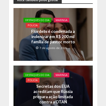
e
itt
at
p
b
er
s
y
o
A
Li
DESTAQUES DO DIA
MARINGA
o
p
n
POLICIA
k
p
k
Flordelis é condenada a
indenizar em R$ 200 mil
família de pastor morto
7 de agosto de 2026
DESTAQUES DO DIA
MARINGA
POLICIA
Secretas dos EUA
acreditam que Rússia
prepara ação limitada
contra a OTAN