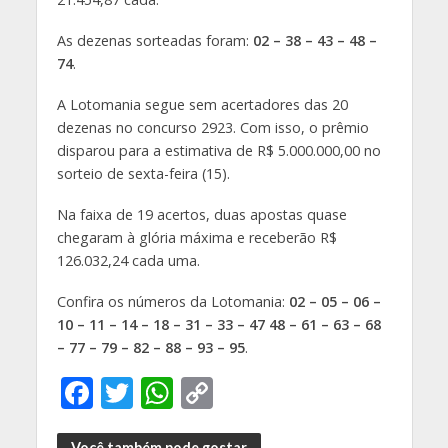
As dezenas sorteadas foram:
02 – 38 – 43 – 48 –
74
.
A Lotomania segue sem acertadores das 20
dezenas no concurso 2923. Com isso, o prêmio
disparou para a estimativa de R$ 5.000.000,00 no
sorteio de sexta-feira (15).
Na faixa de 19 acertos, duas apostas quase
chegaram à glória máxima e receberão R$
126.032,24 cada uma.
Confira os números da Lotomania:
02 – 05 – 06 –
10 – 11 – 14 – 18 – 31 – 33 – 47 48 – 61 – 63 – 68
– 77 – 79 – 82 – 88 – 93 – 95
.
F
T
W
C
ac
w
h
o
Você também pode gostar