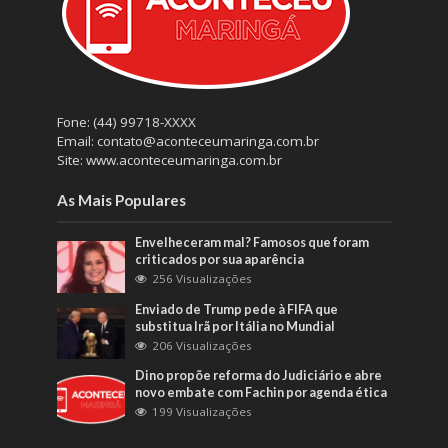
Fone: (44) 99718-XXXX
Email: contato@aconteceumaringa.com.br
Site: www.aconteceumaringa.com.br
As Mais Populares
Envelheceram mal? Famosos que foram
criticados por sua aparência
256 Visualizações
Enviado de Trump pede à FIFA que
substitua Irã por Itália no Mundial
206 Visualizações
Dino propõe reforma do Judiciário e abre
novo embate com Fachin por agenda ética
199 Visualizações