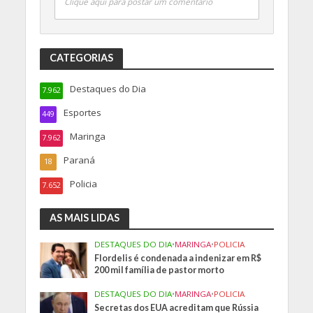
Clique aqui para postar um comentário
CATEGORIAS
Destaques do Dia
7.962
Esportes
449
Maringa
7.962
Paraná
18
Policia
7.652
AS MAIS LIDAS
DESTAQUES DO DIA
•
MARINGA
•
POLICIA
Flordelis é condenada a indenizar em R$
200 mil família de pastor morto
DESTAQUES DO DIA
•
MARINGA
•
POLICIA
Secretas dos EUA acreditam que Rússia