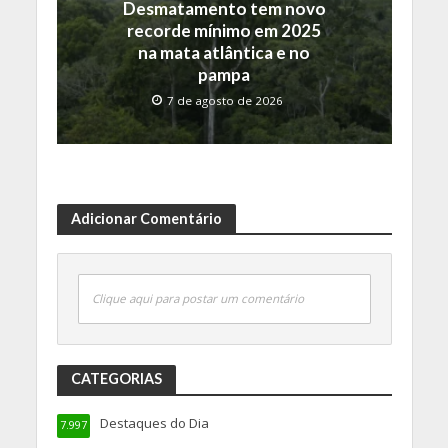
Desmatamento tem novo
recorde mínimo em 2025
na mata atlântica e no
pampa
7 de agosto de 2026
Adicionar Comentário
Clique aqui para postar um comentário
CATEGORIAS
Destaques do Dia
7.997