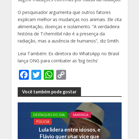
O pesquisador argumenta que outros fatores
explicam melhor as mudanças nos animais. Ele cita
alimentação, doenças e isolamento. “A verdadeira
história de Tchernóbil não é a presença da
radiação, mas a ausência de humanos”, diz Smith.
Leia Também: Ex-diretora do WhatsApp no Brasil
lança ONG para combater as ‘big techs’
F
T
W
C
ac
w
h
o
e
itt
at
p
Você também pode gostar
b
er
s
y
o
A
Li
DESTAQUES DO DIA
MARINGA
o
p
n
POLICIA
Lula lidera entre idosos, e
k
p
k
Flávio quer usar vice que