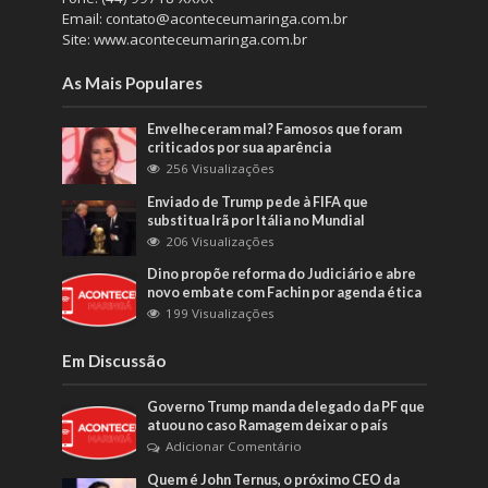
Email: contato@aconteceumaringa.com.br
Site: www.aconteceumaringa.com.br
As Mais Populares
Envelheceram mal? Famosos que foram
criticados por sua aparência
256 Visualizações
Enviado de Trump pede à FIFA que
substitua Irã por Itália no Mundial
206 Visualizações
Dino propõe reforma do Judiciário e abre
novo embate com Fachin por agenda ética
199 Visualizações
Em Discussão
Governo Trump manda delegado da PF que
atuou no caso Ramagem deixar o país
Adicionar Comentário
Quem é John Ternus, o próximo CEO da