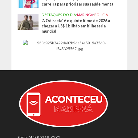
carreira para priorizar sua saúde mental
DESTAQUES DO DIA
•
MARINGA
•
POLICIA
‘A Odisseia’ é o quinto filme de 2026 a
chegar a US$ 1 bilhão em bilheteria
mundial
Fone: (44) 99718-XXXX