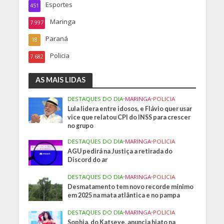
Esportes
451
Maringa
7.997
Paraná
18
Policia
7.682
AS MAIS LIDAS
DESTAQUES DO DIA
•
MARINGA
•
POLICIA
Lula lidera entre idosos, e Flávio quer usar
vice que relatou CPI do INSS para crescer
no grupo
DESTAQUES DO DIA
•
MARINGA
•
POLICIA
AGU pedirá na Justiça a retirada do
Discord do ar
DESTAQUES DO DIA
•
MARINGA
•
POLICIA
Desmatamento tem novo recorde mínimo
em 2025 na mata atlântica e no pampa
DESTAQUES DO DIA
•
MARINGA
•
POLICIA
Sophia, do Katseye, anuncia hiato na