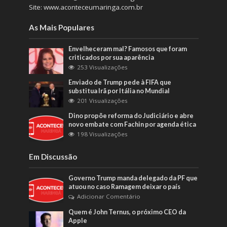
Site: www.aconteceumaringa.com.br
As Mais Populares
Envelheceram mal? Famosos que foram
criticados por sua aparência
253 Visualizações
Enviado de Trump pede à FIFA que
substitua Irã por Itália no Mundial
201 Visualizações
Dino propõe reforma do Judiciário e abre
novo embate com Fachin por agenda ética
198 Visualizações
Em Discussão
Governo Trump manda delegado da PF que
atuou no caso Ramagem deixar o país
Adicionar Comentário
Quem é John Ternus, o próximo CEO da
Apple