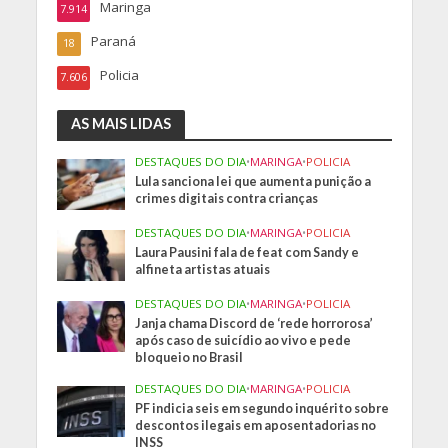
Maringa
7.914
Paraná
18
Policia
7.606
AS MAIS LIDAS
DESTAQUES DO DIA
•
MARINGA
•
POLICIA
Lula sanciona lei que aumenta punição a
crimes digitais contra crianças
DESTAQUES DO DIA
•
MARINGA
•
POLICIA
Laura Pausini fala de feat com Sandy e
alfineta artistas atuais
DESTAQUES DO DIA
•
MARINGA
•
POLICIA
Janja chama Discord de ‘rede horrorosa’
após caso de suicídio ao vivo e pede
bloqueio no Brasil
DESTAQUES DO DIA
•
MARINGA
•
POLICIA
PF indicia seis em segundo inquérito sobre
descontos ilegais em aposentadorias no
INSS