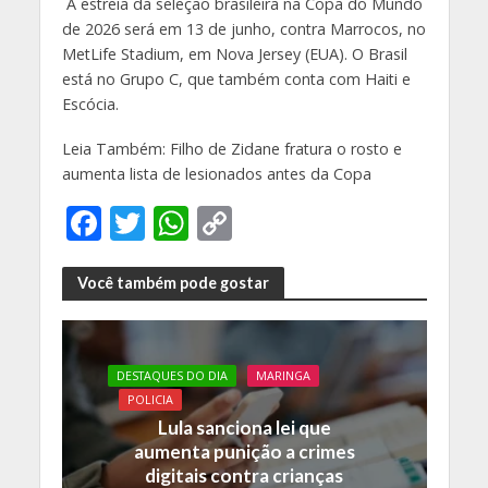
A estreia da seleção brasileira na Copa do Mundo
de 2026 será em 13 de junho, contra Marrocos, no
MetLife Stadium, em Nova Jersey (EUA). O Brasil
está no Grupo C, que também conta com Haiti e
Escócia.
Leia Também: Filho de Zidane fratura o rosto e
aumenta lista de lesionados antes da Copa
F
T
W
C
ac
w
h
o
e
itt
at
p
Você também pode gostar
b
er
s
y
o
A
Li
DESTAQUES DO DIA
MARINGA
o
p
n
POLICIA
k
p
k
Lula sanciona lei que
aumenta punição a crimes
digitais contra crianças