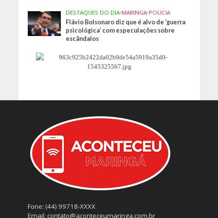
DESTAQUES DO DIA
•
MARINGA
•
POLICIA
Flávio Bolsonaro diz que é alvo de ‘guerra
psicológica’ com especulações sobre
escândalos
Fone: (44) 99718-XXXX
Email: contato@aconteceumaringa.com.br