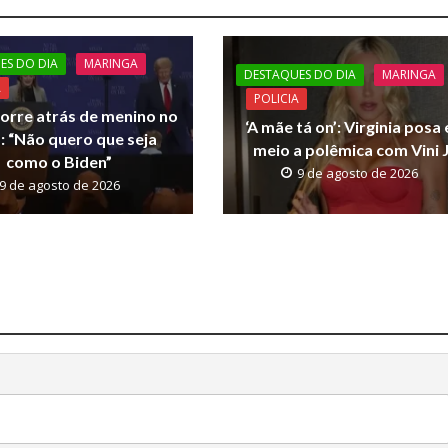
ES DO DIA
MARINGA
DESTAQUES DO DIA
MARINGA
A
POLICIA
orre atrás de menino no
‘A mãe tá on’: Virginia posa
: “Não quero que seja
meio a polêmica com Vini J
como o Biden”
9 de agosto de 2026
9 de agosto de 2026