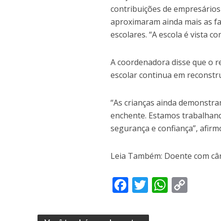
contribuições de empresários 
aproximaram ainda mais as fa
escolares. “A escola é vista c
A coordenadora disse que o r
escolar continua em reconstr
“As crianças ainda demonstra
enchente. Estamos trabalhand
segurança e confiança”, afirm
Leia Também: Doente com cân
F
T
W
C
ac
w
h
o
e
itt
at
p