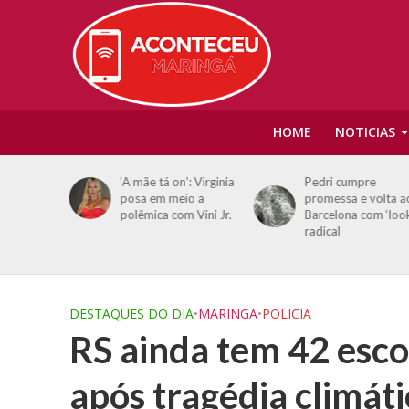
HOME
NOTICIAS
 atrás de
‘A mãe tá on’: Virginia
Pedri cumpre
alco:
posa em meio a
promessa e volta a
que seja
polêmica com Vini Jr.
Barcelona com ‘loo
en”
radical
DESTAQUES DO DIA
•
MARINGA
•
POLICIA
RS ainda tem 42 esco
após tragédia climáti