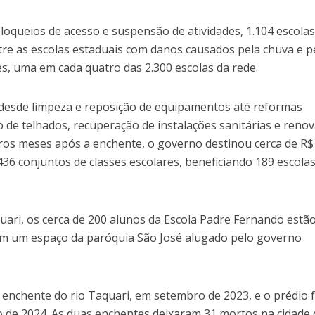
oqueios de acesso e suspensão de atividades, 1.104 escola
re as escolas estaduais com danos causados pela chuva e p
s, uma em cada quatro das 2.300 escolas da rede.
desde limpeza e reposição de equipamentos até reformas
o de telhados, recuperação de instalações sanitárias e reno
iros meses após a enchente, o governo destinou cerca de R$
36 conjuntos de classes escolares, beneficiando 189 escola
uari, os cerca de 200 alunos da Escola Padre Fernando estã
m um espaço da paróquia São José alugado pelo governo
a enchente do rio Taquari, em setembro de 2023, e o prédio f
de 2024. As duas enchentes deixaram 31 mortos na cidade 