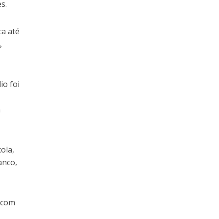
s.
ca até
,
io foi
à
ola,
anco,
 com