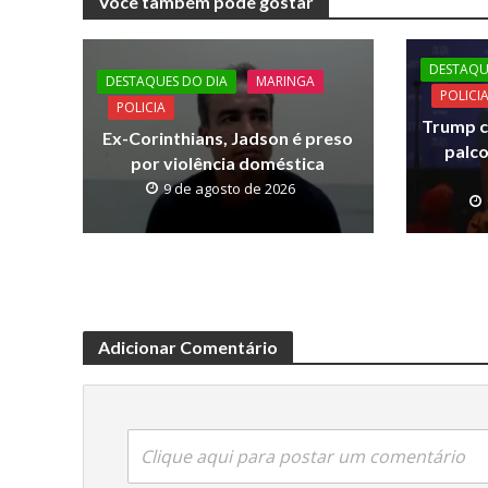
Você também pode gostar
b
er
s
y
o
A
Li
DESTAQU
o
p
n
DESTAQUES DO DIA
MARINGA
POLICI
POLICIA
k
p
k
Trump c
Ex-Corinthians, Jadson é preso
palco
por violência doméstica
9 de agosto de 2026
Adicionar Comentário
Clique aqui para postar um comentário