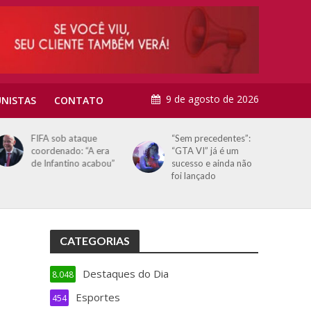
9 de agosto de 2026
NISTAS
CONTATO
FIFA sob ataque
“Sem precedentes”:
coordenado: “A era
“GTA VI” já é um
de Infantino acabou”
sucesso e ainda não
foi lançado
CATEGORIAS
Destaques do Dia
8.048
Esportes
454