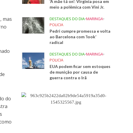
‘A mãe tá on’: Virginia posa em
meio a polêmica com Vini Jr.
, mas
DESTAQUES DO DIA
•
MARINGA
•
POLICIA
rno
Pedri cumpre promessa e volta
ao Barcelona com ‘look’
radical
imado
DESTAQUES DO DIA
•
MARINGA
•
POLICIA
EUA podem ficar sem estoques
de munição por causa de
 de
guerra contra o Irã
do do
stra
s
, como