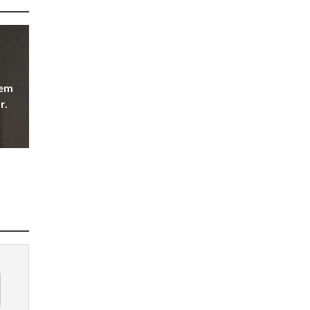
 em
r.