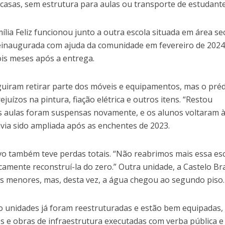
casas, sem estrutura para aulas ou transporte de estudante
mília Feliz funcionou junto a outra escola situada em área se
 Reinaugurada com ajuda da comunidade em fevereiro de 2024
is meses após a entrega.
iram retirar parte dos móveis e equipamentos, mas o préd
uízos na pintura, fiação elétrica e outros itens. “Restou
As aulas foram suspensas novamente, e os alunos voltaram 
via sido ampliada após as enchentes de 2023.
vo também teve perdas totais. “Não reabrimos mais essa esc
camente reconstruí-la do zero.” Outra unidade, a Castelo Br
es menores, mas, desta vez, a água chegou ao segundo piso.
o unidades já foram reestruturadas e estão bem equipadas,
s e obras de infraestrutura executadas com verba pública e