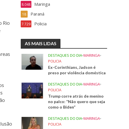
Maringa
8.048
Paraná
18
o Rio
Policia
7.729
e
AS MAIS LIDAS
áreas
DESTAQUES DO DIA
•
MARINGA
•
POLICIA
Ex-Corinthians, Jadson é
preso por violência doméstica
DESTAQUES DO DIA
•
MARINGA
•
os
POLICIA
os
Trump corre atrás de menino
não
no palco: “Não quero que seja
como o Biden”
DESTAQUES DO DIA
•
MARINGA
•
clusão
POLICIA