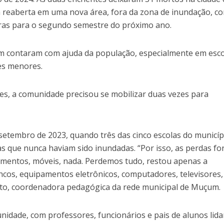
rá reaberta em uma nova área, fora da zona de inundação, c
ras para o segundo semestre do próximo ano.
m contaram com ajuda da população, especialmente em esc
des menores.
es, a comunidade precisou se mobilizar duas vezes para
setembro de 2023, quando três das cinco escolas do municíp
as que nunca haviam sido inundadas. “Por isso, as perdas f
mentos, móveis, nada. Perdemos tudo, restou apenas a
ncos, equipamentos eletrônicos, computadores, televisores,
otto, coordenadora pedagógica da rede municipal de Muçum.
nidade, com professores, funcionários e pais de alunos lid