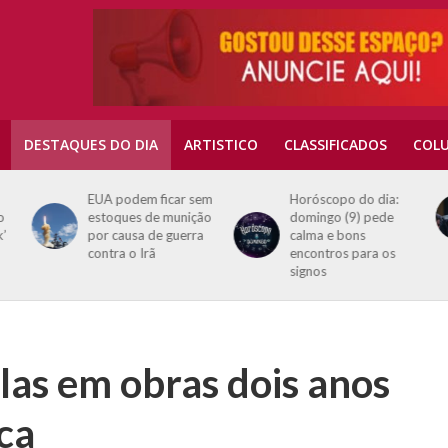
DESTAQUES DO DIA
ARTISTICO
CLASSIFICADOS
COLU
EUA podem ficar sem
Horóscopo do dia:
o
estoques de munição
domingo (9) pede
k’
por causa de guerra
calma e bons
contra o Irã
encontros para os
signos
las em obras dois anos
ca