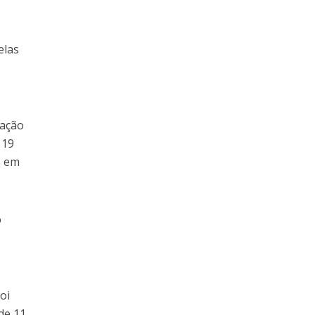
s
elas
vação
 19
s em
o
oi
de 11