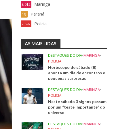
Maringa
8.012
Paraná
18
Policia
7.697
AS MAIS LIDAS
DESTAQUES DO DIA
•
MARINGA
•
POLICIA
Horóscopo de sábado (8)
aponta um dia de encontros e
pequenas surpresas
DESTAQUES DO DIA
•
MARINGA
•
POLICIA
Neste sábado 3 signos passam
por um “teste importante” do
universo
DESTAQUES DO DIA
•
MARINGA
•