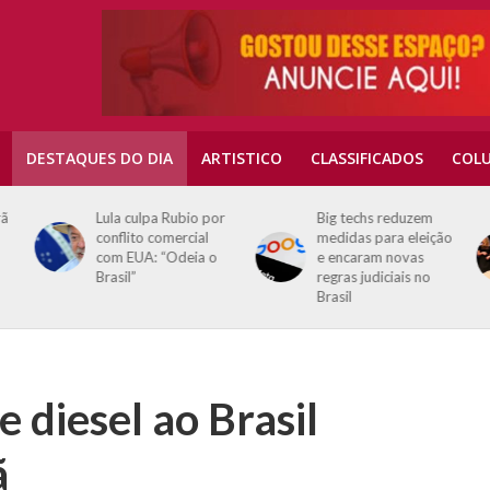
DESTAQUES DO DIA
ARTISTICO
CLASSIFICADOS
COLU
rã
Lula culpa Rubio por
Big techs reduzem
conflito comercial
medidas para eleição
com EUA: “Odeia o
e encaram novas
Brasil”
regras judiciais no
Brasil
e diesel ao Brasil
ã