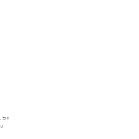
. Em
do