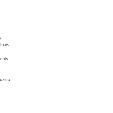
s
o
duais.
 dois
duzido