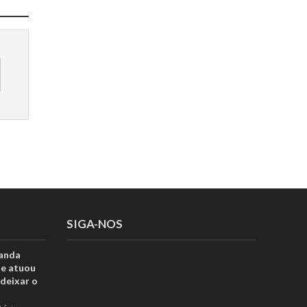
SIGA-NOS
anda
ue atuou
deixar o