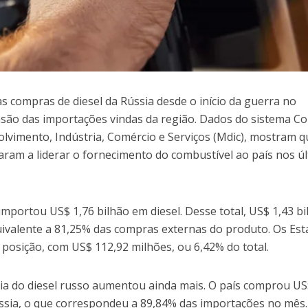
s compras de diesel da Rússia desde o início da guerra no
são das importações vindas da região. Dados do sistema C
olvimento, Indústria, Comércio e Serviços (Mdic), mostram 
aram a liderar o fornecimento do combustível ao país nos ú
 importou US$ 1,76 bilhão em diesel. Desse total, US$ 1,43 b
uivalente a 81,25% das compras externas do produto. Os Es
osição, com US$ 112,92 milhões, ou 6,42% do total.
ia do diesel russo aumentou ainda mais. O país comprou US
ssia, o que correspondeu a 89,84% das importações no mês.