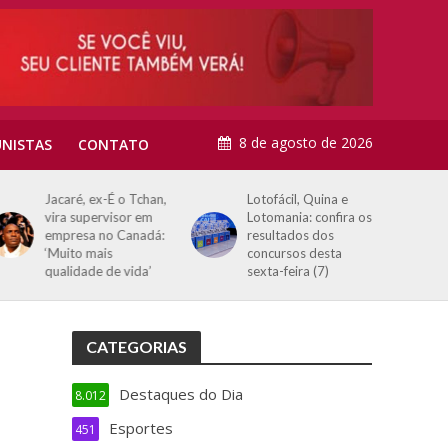
8 de agosto de 2026
NISTAS
CONTATO
Jacaré, ex-É o Tchan,
Lotofácil, Quina e
vira supervisor em
Lotomania: confira os
empresa no Canadá:
resultados dos
‘Muito mais
concursos desta
qualidade de vida’
sexta-feira (7)
CATEGORIAS
Destaques do Dia
8.012
Esportes
451