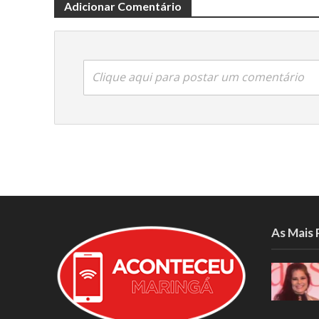
Adicionar Comentário
Clique aqui para postar um comentário
As Mais