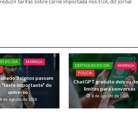
eduzir tarifas sobre carne importada nos EUA, diz jornal
ES DO DIA
MARINGA
DESTAQUES DO DIA
MARINGA
A
POLICIA
sábado 3 signos passam
ChatGPT gratuito deixou de
 “teste importante” do
limites para conversas
universo
8 de agosto de 2026
8 de agosto de 2026