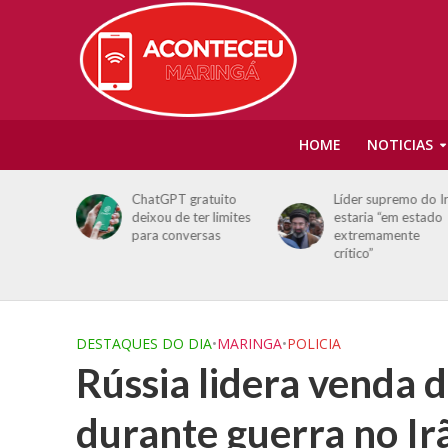
HOME
NOTICIAS
do 3
ChatGPT gratuito
Líder supremo do I
sam por
deixou de ter limites
estaria “em estado
para conversas
extremamente
 do
crítico”
DESTAQUES DO DIA
•
MARINGA
•
POLICIA
Rússia lidera venda d
durante guerra no Ir