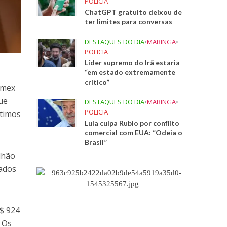
POLICIA
ChatGPT gratuito deixou de
ter limites para conversas
DESTAQUES DO DIA
•
MARINGA
•
POLICIA
Líder supremo do Irã estaria
“em estado extremamente
crítico”
omex
que
DESTAQUES DO DIA
•
MARINGA
•
POLICIA
ltimos
Lula culpa Rubio por conflito
comercial com EUA: “Odeia o
Brasil”
ilhão
tados
$ 924
 Os