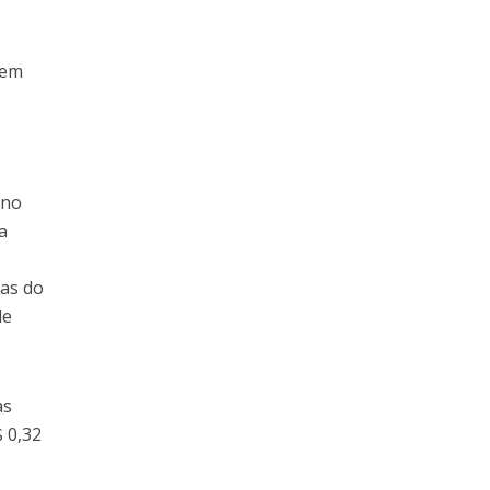
 em
rno
a
tas do
de
as
$ 0,32