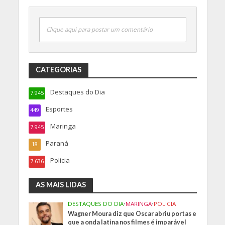
Clique aqui para postar um comentário
CATEGORIAS
Destaques do Dia
7.945
Esportes
449
Maringa
7.945
Paraná
18
Policia
7.636
AS MAIS LIDAS
DESTAQUES DO DIA
•
MARINGA
•
POLICIA
Wagner Moura diz que Oscar abriu portas e
que a onda latina nos filmes é imparável