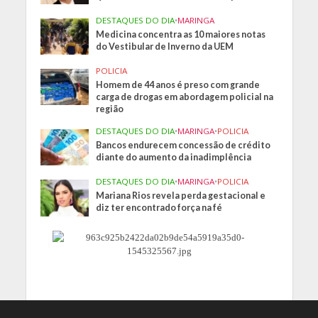
DESTAQUES DO DIA
•
MARINGA
Medicina concentra as 10 maiores notas
do Vestibular de Inverno da UEM
POLICIA
Homem de 44 anos é preso com grande
carga de drogas em abordagem policial na
região
DESTAQUES DO DIA
•
MARINGA
•
POLICIA
Bancos endurecem concessão de crédito
diante do aumento da inadimplência
DESTAQUES DO DIA
•
MARINGA
•
POLICIA
Mariana Rios revela perda gestacional e
diz ter encontrado força na fé