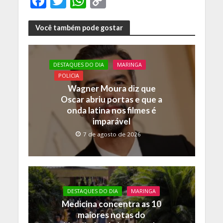
F
T
W
C
ac
w
h
o
e
itt
at
p
Você também pode gostar
b
er
s
y
o
A
Li
DESTAQUES DO DIA
MARINGA
o
p
n
POLICIA
Wagner Moura diz que
k
p
k
Oscar abriu portas e que a
onda latina nos filmes é
imparável
7 de agosto de 2026
DESTAQUES DO DIA
MARINGA
Medicina concentra as 10
maiores notas do