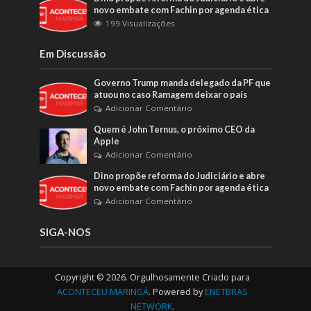
novo embate com Fachin por agenda ética
199 Visualizações
Em Discussão
Governo Trump manda delegado da PF que
atuou no caso Ramagem deixar o país
Adicionar Comentário
Quem é John Ternus, o próximo CEO da
Apple
Adicionar Comentário
Dino propõe reforma do Judiciário e abre
novo embate com Fachin por agenda ética
Adicionar Comentário
SIGA-NOS
Copyright © 2026. Orgulhosamente Criado para
ACONTECEU MARINGÁ
. Powered by
ENETBRAS
NETWORK
.