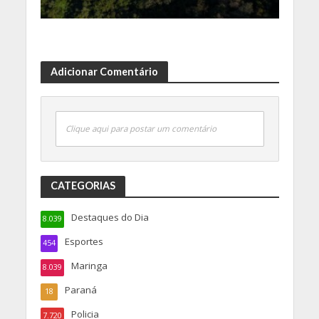
Adicionar Comentário
Clique aqui para postar um comentário
CATEGORIAS
Destaques do Dia
8.039
Esportes
454
Maringa
8.039
Paraná
18
Policia
7.720