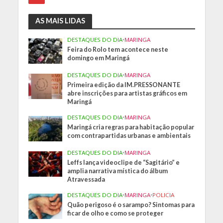
AS MAIS LIDAS
DESTAQUES DO DIA
•
MARINGA
Feira do Rolo tem acontece neste
domingo em Maringá
DESTAQUES DO DIA
•
MARINGA
Primeira edição da IM.PRESSONANTE
abre inscrições para artistas gráficos em
Maringá
DESTAQUES DO DIA
•
MARINGA
Maringá cria regras para habitação popular
com contrapartidas urbanas e ambientais
DESTAQUES DO DIA
•
MARINGA
Leffs lança videoclipe de “Sagitário” e
amplia narrativa mística do álbum
Atravessada
DESTAQUES DO DIA
•
MARINGA
•
POLICIA
Quão perigoso é o sarampo? Sintomas para
ficar de olho e como se proteger