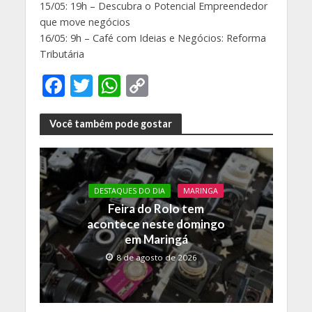
15/05: 19h – Descubra o Potencial Empreendedor
que move negócios
16/05: 9h – Café com Ideias e Negócios: Reforma
Tributária
F
T
W
C
ac
w
h
o
e
itt
at
p
Você também pode gostar
b
er
s
y
o
A
Li
o
p
n
DESTAQUES DO DIA
MARINGA
Feira do Rolo tem
k
p
k
acontece neste domingo
em Maringá
8 de agosto de 2026