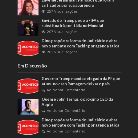
Envelheceram mal? Famosos que foram
criticados por sua aparência
257 Visualizações
Enviado de Trump pede à FIFA que
substitua Irã por Itália no Mundial
207 Visualizações
Dino propõe reforma do Judiciário e abre
novo embate com Fachin por agenda ética
202 Visualizações
Em Discussão
Governo Trump manda delegado da PF que
atuou no caso Ramagem deixar o país
Adicionar Comentário
Quem é John Ternus, o próximo CEO da
Apple
Adicionar Comentário
Dino propõe reforma do Judiciário e abre
novo embate com Fachin por agenda ética
Adicionar Comentário