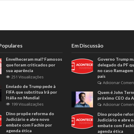
 Populares
Em Discussão
Envelheceram mal? Famosos
Governo Trump m
que foram criticados por
delegado da PF q
sua aparência
no caso Ramagem 
país
251 Visualizações
Adicionar Comen
Enviado de Trump pede à
FIFA que substitua Irã por
Quem é John Ternu
Itália no Mundial
próximo CEO da A
199 Visualizações
Adicionar Comen
Dino propõe reforma do
Dino propõe refo
Judiciário e abre novo
Judiciário e abre 
embate com Fachin por
embate com Fachi
agenda ética
agenda ética