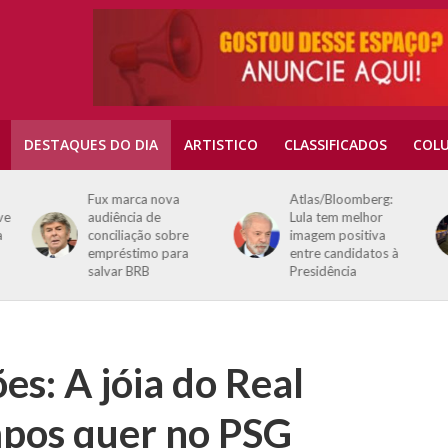
DESTAQUES DO DIA
ARTISTICO
CLASSIFICADOS
COLU
Fux marca nova
Atlas/Bloomberg:
ve
audiência de
Lula tem melhor
a
conciliação sobre
imagem positiva
empréstimo para
entre candidatos à
salvar BRB
Presidência
es: A jóia do Real
pos quer no PSG