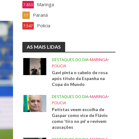
Maringa
7.850
Paraná
17
Policia
7.547
AS MAIS LIDAS
DESTAQUES DO DIA
•
MARINGA
•
POLICIA
Gavi pinta o cabelo de rosa
após título da Espanha na
Copa do Mundo
DESTAQUES DO DIA
•
MARINGA
•
POLICIA
Petistas veem escolha de
Gaspar como vice de Flávio
como ‘tiro no pé’ e revivem
acusações