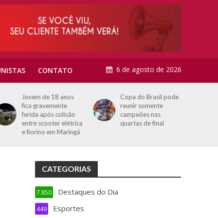
6 de agosto de 2026
NISTAS
CONTATO
Jovem de 18 anos
Copa do Brasil pode
fica gravemente
reunir somente
ferida após colisão
campeões nas
entre scooter elétrica
quartas de final
e fiorino em Maringá
CATEGORIAS
Destaques do Dia
7.850
Esportes
449