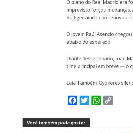
O plano do Real Madrid era f
imprevisto forçou mudanças. 
Rüdiger ainda não renovou co
O jovem Raúl Asencio chegou
abaixo do esperado.
Diante desse cenário, Joan M
time principal em breve — o q
Leia Também: Gyokeres silenci
F
T
W
C
ac
w
h
o
e
itt
at
p
Você também pode gostar
b
er
s
y