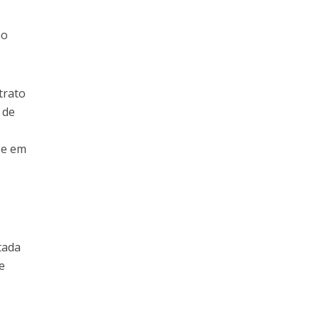
mo
trato
 de
se em
tada
e