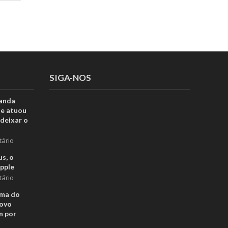
SIGA-NOS
anda
ue atuou
deixar o
tário
s, o
pple
tário
rma do
novo
n por