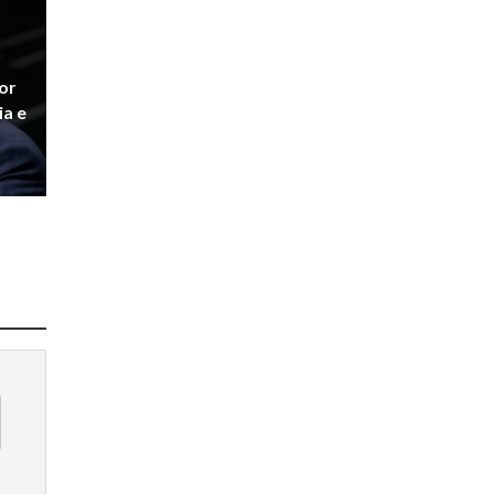
or
ia e