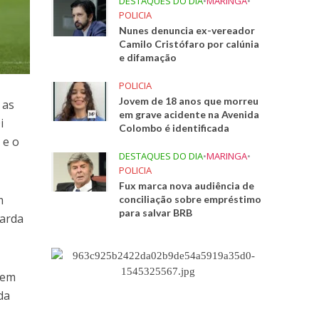
DESTAQUES DO DIA
•
MARINGA
•
POLICIA
Nunes denuncia ex-vereador
Camilo Cristófaro por calúnia
e difamação
POLICIA
Jovem de 18 anos que morreu
 as
em grave acidente na Avenida
i
Colombo é identificada
 e o
DESTAQUES DO DIA
•
MARINGA
•
POLICIA
Fux marca nova audiência de
m
conciliação sobre empréstimo
para salvar BRB
uarda
 em
da