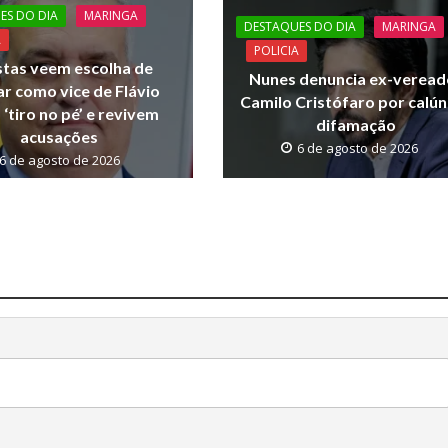
ES DO DIA
MARINGA
DESTAQUES DO DIA
MARINGA
A
POLICIA
stas veem escolha de
Nunes denuncia ex-veread
r como vice de Flávio
Camilo Cristófaro por calún
‘tiro no pé’ e revivem
difamação
acusações
6 de agosto de 2026
6 de agosto de 2026