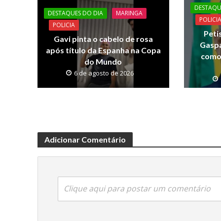
o
A
Li
DESTAQU
DESTAQUES DO DIA
MARINGA
o
p
n
POLICI
POLICIA
Peti
k
p
k
Gavi pinta o cabelo de rosa
Gaspa
após título da Espanha na Copa
como 
do Mundo
6 de agosto de 2026
Adicionar Comentário
Clique aqui para postar um comentário