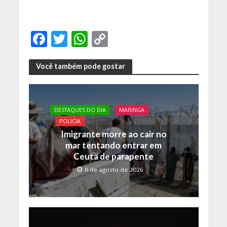
F
T
W
C
ac
w
h
o
e
itt
at
p
Você também pode gostar
b
er
s
y
o
A
Li
DESTAQUES DO DIA
MARINGA
o
p
n
POLICIA
k
p
k
Imigrante morre ao cair no
mar tentando entrar em
Ceuta de parapente
8 de agosto de 2026