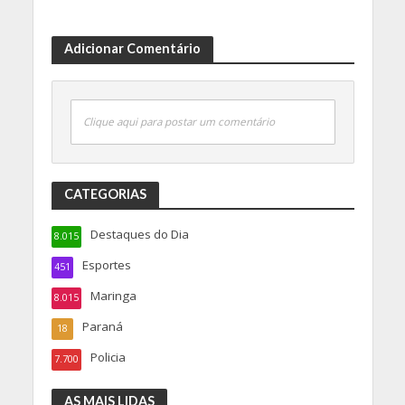
Adicionar Comentário
Clique aqui para postar um comentário
CATEGORIAS
Destaques do Dia
8.015
Esportes
451
Maringa
8.015
Paraná
18
Policia
7.700
AS MAIS LIDAS