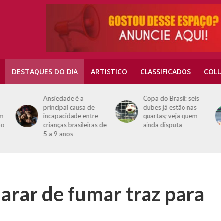
DESTAQUES DO DIA
ARTISTICO
CLASSIFICADOS
COLU
Ansiedade é a
Copa do Brasil: seis
principal causa de
clubes já estão nas
em
incapacidade entre
quartas; veja quem
do
crianças brasileiras de
ainda disputa
5 a 9 anos
parar de fumar traz para