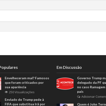
 Populares
Em Discussão
Envelheceram mal? Famosos
Governo Trump m
que foram criticados por
delegado da PF q
sua aparência
no caso Ramagem 
país
250 Visualizações
Adicionar Comen
Enviado de Trump pede à
FIFA que substitua Irã por
Quem é John Ternu