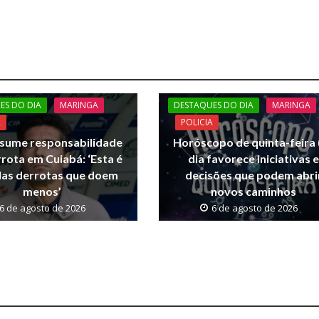
ES DO DIA
MARINGA
DESTAQUES DO DIA
MARINGA
A
POLICIA
ssume responsabilidade
Horóscopo de quinta-feira (
rota em Cuiabá: ‘Esta é
dia favorece iniciativas 
las derrotas que doem
decisões que podem abri
menos’
novos caminhos
6 de agosto de 2026
6 de agosto de 2026