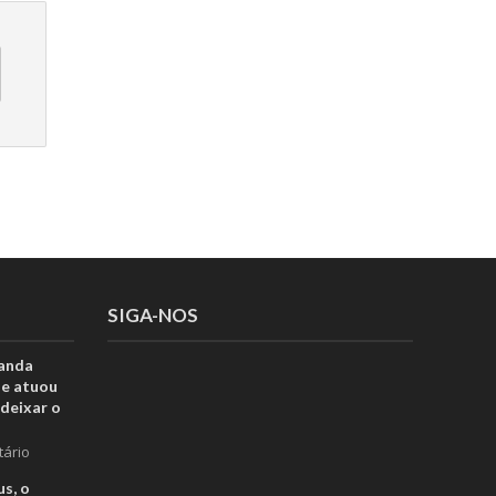
SIGA-NOS
anda
ue atuou
deixar o
tário
s, o