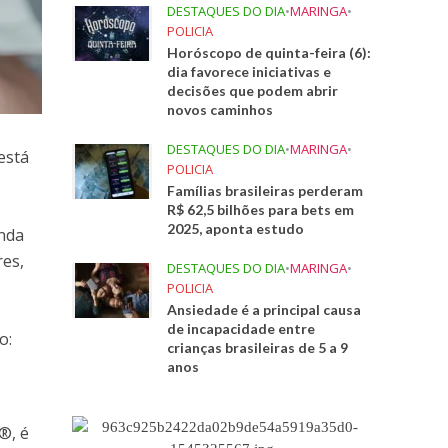
DESTAQUES DO DIA
•
MARINGA
•
POLICIA
Horóscopo de quinta-feira (6):
dia favorece iniciativas e
decisões que podem abrir
novos caminhos
DESTAQUES DO DIA
•
MARINGA
•
está
POLICIA
Famílias brasileiras perderam
R$ 62,5 bilhões para bets em
2025, aponta estudo
inda
res,
DESTAQUES DO DIA
•
MARINGA
•
POLICIA
Ansiedade é a principal causa
s
de incapacidade entre
o:
crianças brasileiras de 5 a 9
anos
®, é