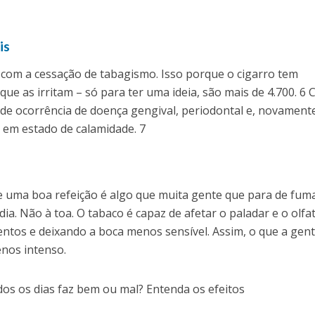
is
om a cessação de tabagismo. Isso porque o cigarro tem
que as irritam – só para ter uma ideia, são mais de 4.700. 6
 de ocorrência de doença gengival, periodontal e, novament
o em estado de calamidade. 7
e uma boa refeição é algo que muita gente que para de fum
dia. Não à toa. O tabaco é capaz de afetar o paladar e o olfa
entos e deixando a boca menos sensível. Assim, o que a gen
nos intenso.
s os dias faz bem ou mal? Entenda os efeitos