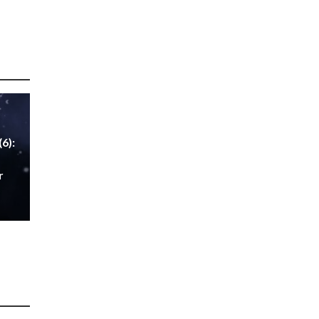
6):
e
r