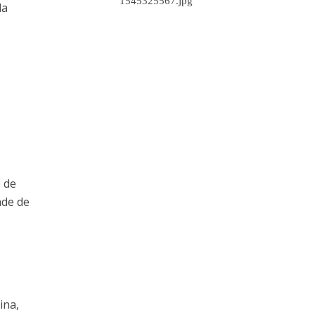
da
 de
ade de
ina,