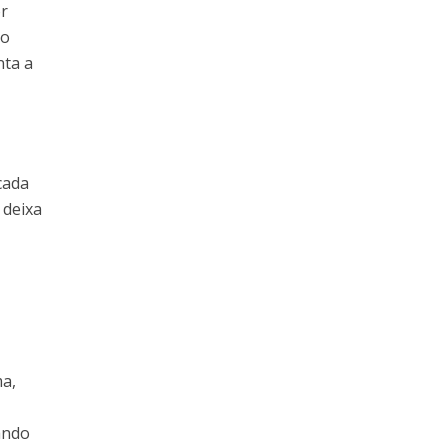
or
ao
nta a
cada
 deixa
ma,
tando