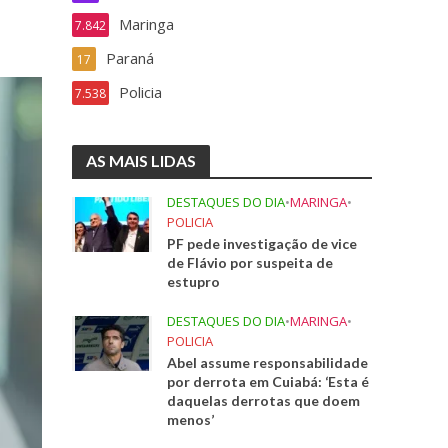
Maringa
7.842
Paraná
17
Policia
7.538
AS MAIS LIDAS
DESTAQUES DO DIA
•
MARINGA
•
POLICIA
PF pede investigação de vice
de Flávio por suspeita de
estupro
DESTAQUES DO DIA
•
MARINGA
•
POLICIA
Abel assume responsabilidade
por derrota em Cuiabá: ‘Esta é
daquelas derrotas que doem
menos’