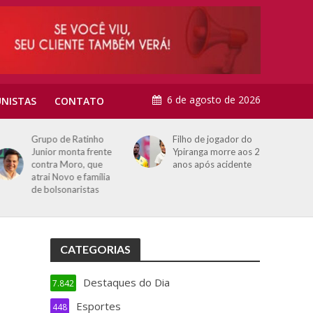
6 de agosto de 2026
NISTAS
CONTATO
Grupo de Ratinho
Filho de jogador do
Junior monta frente
Ypiranga morre aos 2
contra Moro, que
anos após acidente
atrai Novo e família
de bolsonaristas
CATEGORIAS
Destaques do Dia
7.842
Esportes
448