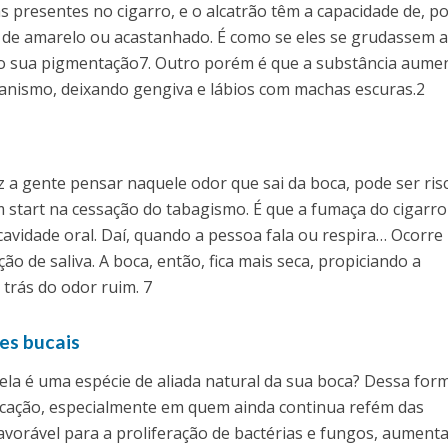
s presentes no cigarro, e o alcatrão têm a capacidade de, p
ão de amarelo ou acastanhado. É como se eles se grudassem 
do sua pigmentação7. Outro porém é que a substância aume
anismo, deixando gengiva e lábios com machas escuras.2
az a gente pensar naquele odor que sai da boca, pode ser ris
 start na cessação do tabagismo. É que a fumaça do cigarro
cavidade oral. Daí, quando a pessoa fala ou respira… Ocorre
de saliva. A boca, então, fica mais seca, propiciando a
 trás do odor ruim. 7
es bucais
e ela é uma espécie de aliada natural da sua boca? Dessa for
icação, especialmente em quem ainda continua refém das
 favorável para a proliferação de bactérias e fungos, aumen