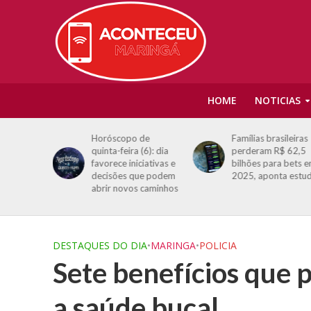
HOME
NOTICIAS
e
Horóscopo de
Famílias brasileiras
idade por
quinta-feira (6): dia
perderam R$ 62,5
Cuiabá:
favorece iniciativas e
bilhões para bets 
uelas
decisões que podem
2025, aponta estu
ue doem
abrir novos caminhos
DESTAQUES DO DIA
•
MARINGA
•
POLICIA
Sete benefícios que 
a saúde bucal