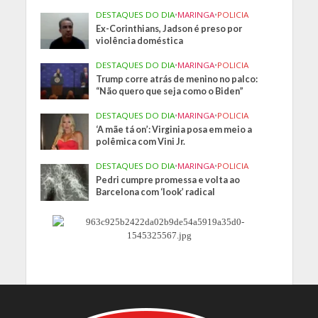
DESTAQUES DO DIA
•
MARINGA
•
POLICIA
Ex-Corinthians, Jadson é preso por
violência doméstica
DESTAQUES DO DIA
•
MARINGA
•
POLICIA
Trump corre atrás de menino no palco:
“Não quero que seja como o Biden”
DESTAQUES DO DIA
•
MARINGA
•
POLICIA
‘A mãe tá on’: Virginia posa em meio a
polêmica com Vini Jr.
DESTAQUES DO DIA
•
MARINGA
•
POLICIA
Pedri cumpre promessa e volta ao
Barcelona com ‘look’ radical