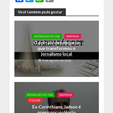
ac
w
h
o
e
itt
at
p
Você também pode gostar
b
er
s
y
o
A
Li
o
p
n
DESTAQUES DO DIA
MARINGA
O portal independente
k
p
k
que transformou o
jornalismo local
9 de agosto de 2026
DESTAQUES DO DIA
MARINGA
POLICIA
Ex-Corinthians, Jadson é
preso por violência