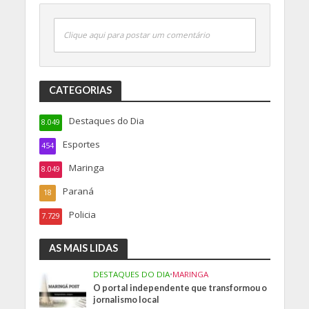
Clique aqui para postar um comentário
CATEGORIAS
Destaques do Dia
8.049
Esportes
454
Maringa
8.049
Paraná
18
Policia
7.729
AS MAIS LIDAS
DESTAQUES DO DIA
•
MARINGA
O portal independente que transformou o
jornalismo local