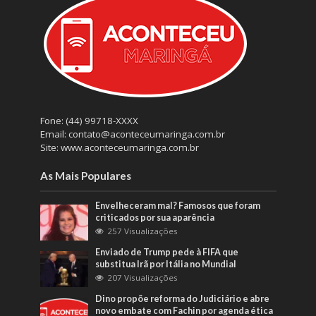
Fone: (44) 99718-XXXX
Email: contato@aconteceumaringa.com.br
Site: www.aconteceumaringa.com.br
As Mais Populares
Envelheceram mal? Famosos que foram
criticados por sua aparência
257 Visualizações
Enviado de Trump pede à FIFA que
substitua Irã por Itália no Mundial
207 Visualizações
Dino propõe reforma do Judiciário e abre
novo embate com Fachin por agenda ética