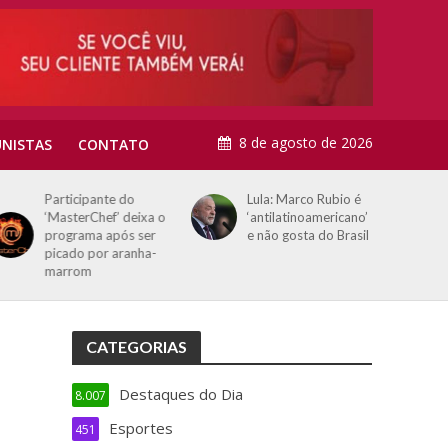
8 de agosto de 2026
NISTAS
CONTATO
Participante do
Lula: Marco Rubio é
‘MasterChef’ deixa o
‘antilatinoamericano’
programa após ser
e não gosta do Brasil
picado por aranha-
marrom
CATEGORIAS
Destaques do Dia
8.007
Esportes
451