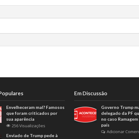
 Populares
Em Discussão
Envelheceram mal? Famosos
Governo Trump m
que foram criticados por
delegado da PF q
sua aparência
no caso Ramagem 
país
256 Visualizações
Adicionar Comen
Enviado de Trump pede à