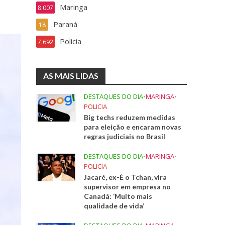
Maringa
8.007
Paraná
18
Policia
7.692
AS MAIS LIDAS
DESTAQUES DO DIA
•
MARINGA
•
POLICIA
Big techs reduzem medidas
para eleição e encaram novas
regras judiciais no Brasil
DESTAQUES DO DIA
•
MARINGA
•
POLICIA
Jacaré, ex-É o Tchan, vira
supervisor em empresa no
Canadá: ‘Muito mais
qualidade de vida’