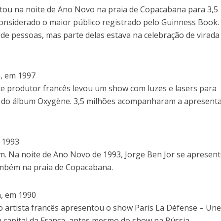
ntou na noite de Ano Novo na praia de Copacabana para 3,5
considerado o maior público registrado pelo Guinness Book.
s de pessoas, mas parte delas estava na celebração de virada
a, em 1997
 e produtor francês levou um show com luzes e lasers para
 do álbum Oxygène. 3,5 milhões acompanharam a apresent
m 1993
ém. Na noite de Ano Novo de 1993, Jorge Ben Jor se apresen
ambém na praia de Copacabana.
a, em 1990
o artista francês apresentou o show Paris La Défense – Une 
a capital da França, antes mesmo do show na Rússia.