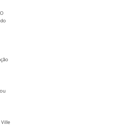
 O
 do
ação
tou
Ville