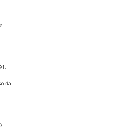
de
91,
so da
O