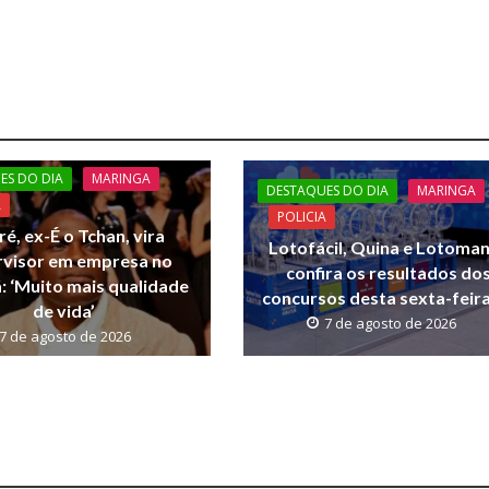
ES DO DIA
MARINGA
DESTAQUES DO DIA
MARINGA
A
POLICIA
ré, ex-É o Tchan, vira
Lotofácil, Quina e Lotoman
rvisor em empresa no
confira os resultados do
 ‘Muito mais qualidade
concursos desta sexta-feira
de vida’
7 de agosto de 2026
7 de agosto de 2026