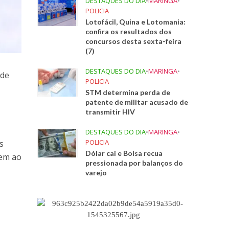
DESTAQUES DO DIA
•
MARINGA
•
POLICIA
Lotofácil, Quina e Lotomania:
confira os resultados dos
concursos desta sexta-feira
(7)
DESTAQUES DO DIA
•
MARINGA
•
ode
POLICIA
STM determina perda de
patente de militar acusado de
transmitir HIV
DESTAQUES DO DIA
•
MARINGA
•
POLICIA
s
Dólar cai e Bolsa recua
dem ao
pressionada por balanços do
varejo