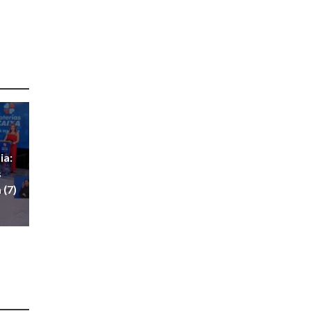
ia:
s
 (7)