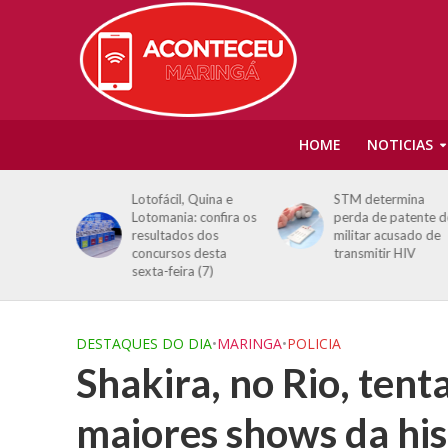
HOME
NOTICIAS
 o Tchan,
Lotofácil, Quina e
STM determina
isor em
Lotomania: confira os
perda de patente d
 Canadá:
resultados dos
militar acusado de
concursos desta
transmitir HIV
e vida’
sexta-feira (7)
DESTAQUES DO DIA
•
MARINGA
•
POLICIA
Shakira, no Rio, tenta
maiores shows da his