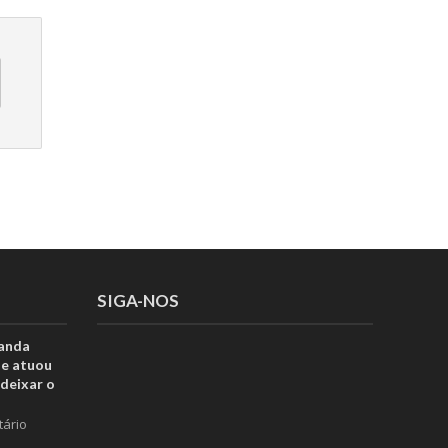
SIGA-NOS
anda
ue atuou
deixar o
tário