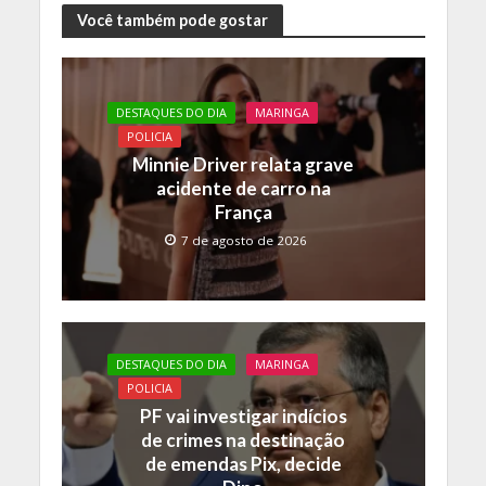
e
itt
at
p
Você também pode gostar
b
er
s
y
o
A
Li
DESTAQUES DO DIA
MARINGA
o
p
n
POLICIA
k
p
k
Minnie Driver relata grave
acidente de carro na
França
7 de agosto de 2026
DESTAQUES DO DIA
MARINGA
POLICIA
PF vai investigar indícios
de crimes na destinação
de emendas Pix, decide