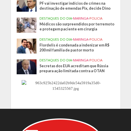
PF vai investigar indícios de crimes na
destinação de emendas Pix, decide Dino
DESTAQUES DO DIA
•
MARINGA
•
POLICIA
Médicos são surpreendidos por terremoto
e protegem paciente em cirurgia
DESTAQUES DO DIA
•
MARINGA
•
POLICIA
Flordelis é condenada a indenizar em R$
200 mil família de pastor morto
DESTAQUES DO DIA
•
MARINGA
•
POLICIA
Secretas dos EUA acreditam que Rússia
prepara ação limitada contra a OTAN