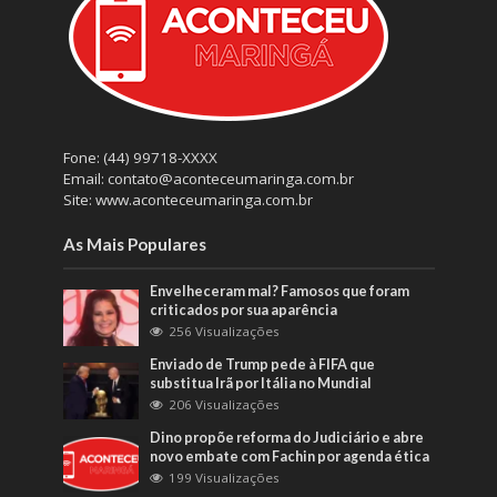
Fone: (44) 99718-XXXX
Email: contato@aconteceumaringa.com.br
Site: www.aconteceumaringa.com.br
As Mais Populares
Envelheceram mal? Famosos que foram
criticados por sua aparência
256 Visualizações
Enviado de Trump pede à FIFA que
substitua Irã por Itália no Mundial
206 Visualizações
Dino propõe reforma do Judiciário e abre
novo embate com Fachin por agenda ética
199 Visualizações