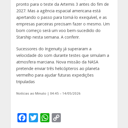
pronto para o teste da Artemis 3 antes do fim de
2027. Mas a agência espacial americana está
apertando o passo para torná-lo exequível, e as
empresas parceiras precisam fazer o mesmo. Um
bom começo será um voo bem-sucedido do
Starship nesta semana. A conferir.
Sucessores do Ingenuity já superaram a
velocidade do som durante testes que simulam a
atmosfera marciana. Nova missão da NASA
pretende enviar três helicópteros ao planeta
vermelho para ajudar futuras expedições
tripuladas
Notícias ao Minuto | 04:45 – 14/05/2026
F
T
W
C
ac
w
h
o