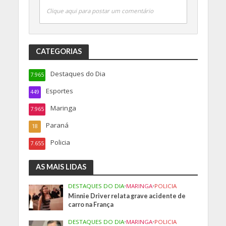
Clique aqui para postar um comentário
CATEGORIAS
Destaques do Dia
7.965
Esportes
449
Maringa
7.965
Paraná
18
Policia
7.655
AS MAIS LIDAS
DESTAQUES DO DIA
•
MARINGA
•
POLICIA
Minnie Driver relata grave acidente de
carro na França
DESTAQUES DO DIA
•
MARINGA
•
POLICIA