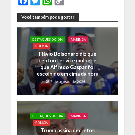
F
T
W
C
ac
w
h
o
e
itt
at
p
Você também pode gostar
b
er
s
y
o
A
Li
DESTAQUES DO DIA
MARINGA
o
p
n
POLICIA
Flávio Bolsonaro diz que
k
p
k
tentou ter vice mulher e
que Alfredo Gaspar foi
escolhido em cima da hora
7 de agosto de 2026
DESTAQUES DO DIA
MARINGA
POLICIA
Trump assina decretos