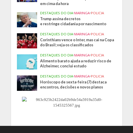
em cima da hora
DESTAQUES DO DIA
•
MARINGA
•
POLICIA
Trump assina decretos
e restringe cidadania por nascimento
DESTAQUES DO DIA
•
MARINGA
•
POLICIA
Corinthians vence o Inter, mas cai na Copa
do Brasil; veja os classificados
DESTAQUES DO DIA
•
MARINGA
•
POLICIA
Alimento barato ajuda a reduzir risco de
Alzheimer, conclui estudo
DESTAQUES DO DIA
•
MARINGA
•
POLICIA
Horóscopo de sexta-feira (7) destaca
encontros, decisões e novos planos