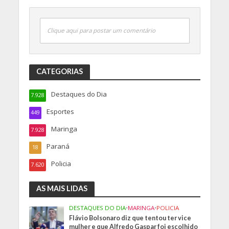
Clique aqui para postar um comentário
CATEGORIAS
Destaques do Dia
7.928
Esportes
449
Maringa
7.928
Paraná
18
Policia
7.620
AS MAIS LIDAS
DESTAQUES DO DIA
•
MARINGA
•
POLICIA
Flávio Bolsonaro diz que tentou ter vice
mulher e que Alfredo Gaspar foi escolhido