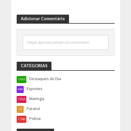
Adicionar Comentário
Clique aqui para postar um comentário
CATEGORIAS
Destaques do Dia
7.863
Esportes
449
Maringa
7.863
Paraná
17
Policia
7.560