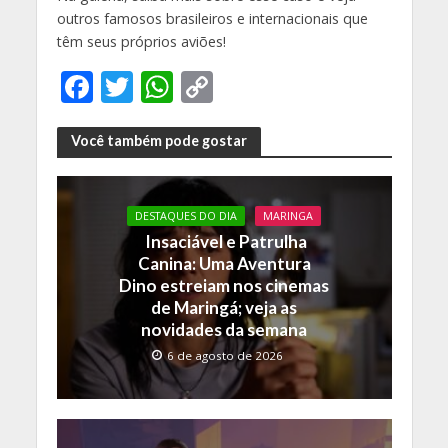
outros famosos brasileiros e internacionais que
têm seus próprios aviões!
F
T
W
C
ac
w
h
o
e
itt
at
p
Você também pode gostar
b
er
s
y
o
A
Li
DESTAQUES DO DIA
MARINGA
o
p
n
Insaciável e Patrulha
Canina: Uma Aventura
k
p
k
Dino estreiam nos cinemas
de Maringá; veja as
novidades da semana
6 de agosto de 2026