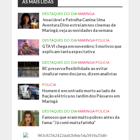
AS MAIS LIDAS
DESTAQUES DO DIA
•
MARINGA
Insaciável e Patrulha Canina: Uma
Aventura Dino estreiam nos cinemas de
Maringá; veja as novidades da semana
DESTAQUES DO DIA
•
MARINGA
•
POLICIA
GTA VI chega em novembro: 5 motivos que
explicam tanta expectativa
DESTAQUES DO DIA
•
MARINGA
•
POLICIA
BC preserva flexibilidade ao evitar
sinalizar rumo dos juros, dizem analistas
POLICIA
Homem é encontrado morto ao lado de
fiação elétrica no Jardim dos Pássaros em
Maringá
DESTAQUES DO DIA
•
MARINGA
•
POLICIA
Famosos que eram muito pobres antes da
fama: “Já comi muita farinha”