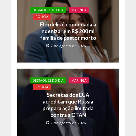
o
A
Li
DESTAQUES DO DIA
MARINGA
o
p
n
POLICIA
k
p
k
Flordelis é condenada a
indenizar em R$ 200 mil
família de pastor morto
7 de agosto de 2026
DESTAQUES DO DIA
MARINGA
POLICIA
Secretas dos EUA
acreditam que Rússia
prepara ação limitada
contra a OTAN
7 de agosto de 2026