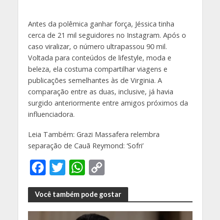
Antes da polêmica ganhar força, Jéssica tinha
cerca de 21 mil seguidores no Instagram. Após o
caso viralizar, o número ultrapassou 90 mil.
Voltada para conteúdos de lifestyle, moda e
beleza, ela costuma compartilhar viagens e
publicações semelhantes às de Virginia. A
comparação entre as duas, inclusive, já havia
surgido anteriormente entre amigos próximos da
influenciadora.
Leia Também: Grazi Massafera relembra
separação de Cauã Reymond: ‘Sofri’
F
T
W
C
ac
w
h
o
e
itt
at
p
Você também pode gostar
b
er
s
y