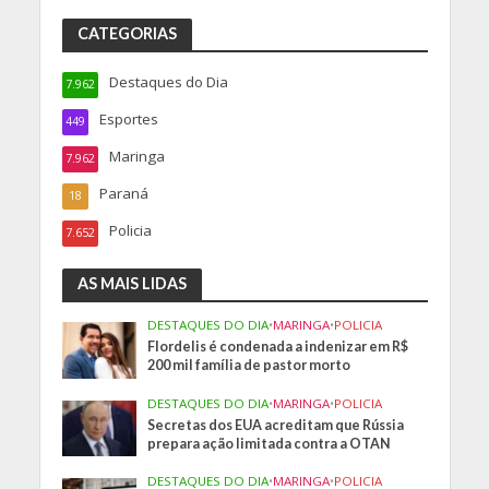
CATEGORIAS
Destaques do Dia
7.962
Esportes
449
Maringa
7.962
Paraná
18
Policia
7.652
AS MAIS LIDAS
DESTAQUES DO DIA
•
MARINGA
•
POLICIA
Flordelis é condenada a indenizar em R$
200 mil família de pastor morto
DESTAQUES DO DIA
•
MARINGA
•
POLICIA
Secretas dos EUA acreditam que Rússia
prepara ação limitada contra a OTAN
DESTAQUES DO DIA
•
MARINGA
•
POLICIA