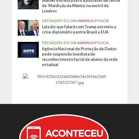
Warner enfrenta veto a pôsteres de terror
de ‘Maldição da Múmia’ no metrô de
Londres
DESTAQUES DO DIA
•
MARINGA
•
POLICIA
Lula diz que falará com Trump em meio a
crise diplomática entre Brasil e EUA
DESTAQUES DO DIA
•
MARINGA
•
POLICIA
Agência Nacional de Proteção de Dados
pede suspensão imediata de
reconhecimento facial de alunos da rede
estadual