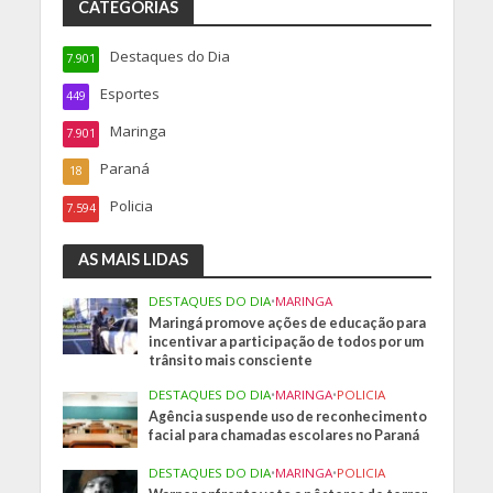
CATEGORIAS
Destaques do Dia
7.901
Esportes
449
Maringa
7.901
Paraná
18
Policia
7.594
AS MAIS LIDAS
DESTAQUES DO DIA
•
MARINGA
Maringá promove ações de educação para
incentivar a participação de todos por um
trânsito mais consciente
DESTAQUES DO DIA
•
MARINGA
•
POLICIA
Agência suspende uso de reconhecimento
facial para chamadas escolares no Paraná
DESTAQUES DO DIA
•
MARINGA
•
POLICIA