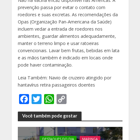
Não há vacina eficaz disponível nas Américas. A
prevenção passa por evitar o contato com
roedores e suas excretas. As recomendações da
Opas (Organização Pan-Americana da Saúde)
incluem vedar a entrada de roedores nos
ambientes, guardar alimentos adequadamente,
manter o terreno limpo e usar ratoeiras
convencionais. Lavar bem frutas, bebidas em lata
e as mãos também é indicado em locais onde
pode haver contaminação.
Leia Também: Navio de cruzeiro atingido por
hantavírus retira passageiros doentes
F
T
W
C
ac
w
h
o
e
itt
at
p
Você também pode gostar
b
er
s
y
o
A
Li
DESTAQUES DO DIA
MARINGA