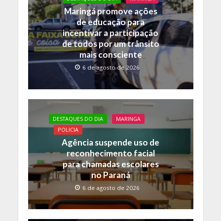
o
p
n
Maringá promove ações
de educação para
k
p
k
incentivar a participação
de todos por um trânsito
mais consciente
6 de agosto de 2026
DESTAQUES DO DIA
MARINGA
POLICIA
Agência suspende uso de
reconhecimento facial
para chamadas escolares
no Paraná
6 de agosto de 2026