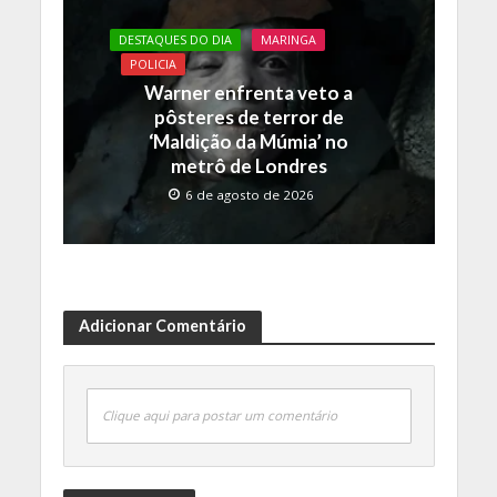
DESTAQUES DO DIA
MARINGA
POLICIA
Warner enfrenta veto a
pôsteres de terror de
‘Maldição da Múmia’ no
metrô de Londres
6 de agosto de 2026
Adicionar Comentário
Clique aqui para postar um comentário