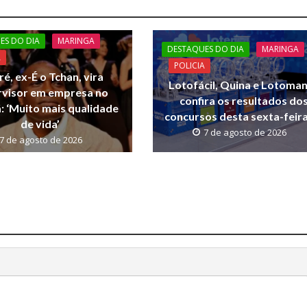
ES DO DIA
MARINGA
DESTAQUES DO DIA
MARINGA
A
POLICIA
ré, ex-É o Tchan, vira
Lotofácil, Quina e Lotoman
rvisor em empresa no
confira os resultados do
 ‘Muito mais qualidade
concursos desta sexta-feira
de vida’
7 de agosto de 2026
7 de agosto de 2026