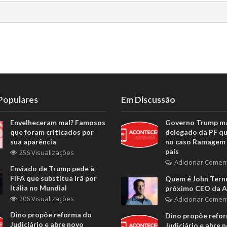
 Populares
Em Discussão
Envelheceram mal? Famosos
Governo Trump m
que foram criticados por
delegado da PF q
sua aparência
no caso Ramagem 
país
256 Visualizações
Adicionar Comen
Enviado de Trump pede à
FIFA que substitua Irã por
Quem é John Ternu
Itália no Mundial
próximo CEO da A
206 Visualizações
Adicionar Comen
Dino propõe reforma do
Dino propõe refo
Judiciário e abre novo
Judiciário e abre 