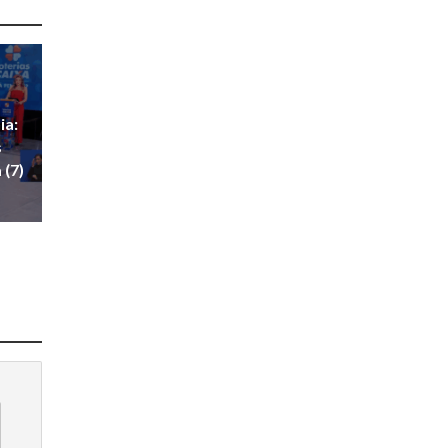
ia:
s
 (7)