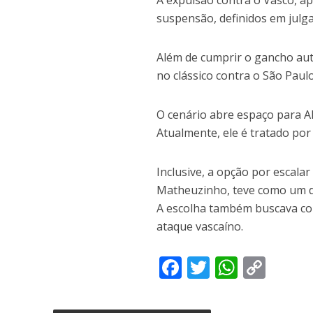
A expulsão contra o Vasco, a
suspensão, definidos em julga
Além de cumprir o gancho aut
no clássico contra o São Pau
O cenário abre espaço para All
Atualmente, ele é tratado por
Inclusive, a opção por escalar
Matheuzinho, teve como um do
A escolha também buscava con
ataque vascaíno.
F
T
W
C
ac
w
h
o
e
itt
at
p