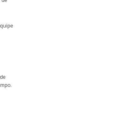
 de
equipe
 de
ampo.