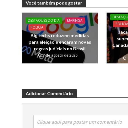
Você também pode gostar
b
er
s
y
o
A
Li
DESTAQU
DESTAQUES DO DIA
MARINGA
o
p
n
POLICI
POLICIA
Jaca
k
p
k
Big techs reduzem medidas
supe
para eleição e encaram novas
Canadá:
regras judiciais no Brasil
7 de agosto de 2026
Adicionar Comentário
Clique aqui para postar um comentário