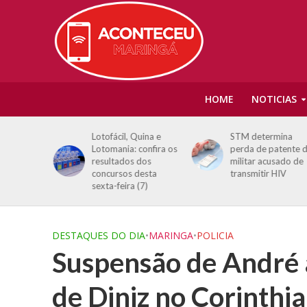
HOME
NOTICIAS
 o Tchan,
Lotofácil, Quina e
STM determina
isor em
Lotomania: confira os
perda de patente d
 Canadá:
resultados dos
militar acusado de
concursos desta
transmitir HIV
e vida’
sexta-feira (7)
DESTAQUES DO DIA
•
MARINGA
•
POLICIA
Suspensão de André 
de Diniz no Corinthi