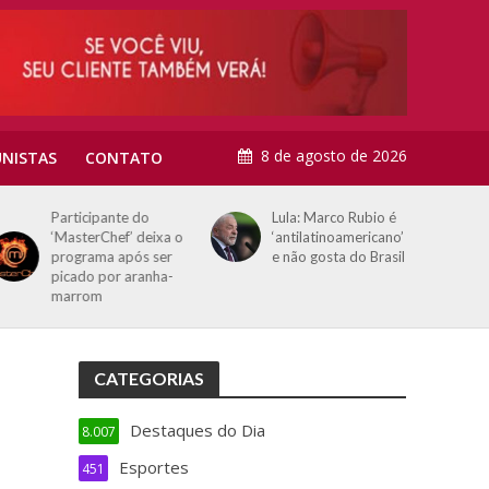
8 de agosto de 2026
NISTAS
CONTATO
Participante do
Lula: Marco Rubio é
‘MasterChef’ deixa o
‘antilatinoamericano’
programa após ser
e não gosta do Brasil
picado por aranha-
marrom
CATEGORIAS
Destaques do Dia
8.007
Esportes
451