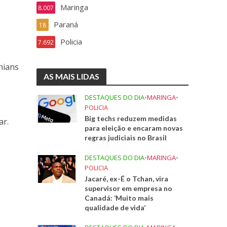
Maringa
8.007
Paraná
18
Policia
7.692
hians
AS MAIS LIDAS
DESTAQUES DO DIA
•
MARINGA
•
POLICIA
Big techs reduzem medidas
ar.
para eleição e encaram novas
regras judiciais no Brasil
DESTAQUES DO DIA
•
MARINGA
•
POLICIA
Jacaré, ex-É o Tchan, vira
supervisor em empresa no
Canadá: ‘Muito mais
qualidade de vida’