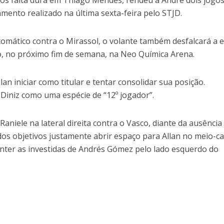
pós falta dura em Thiago Mendes, rendeu a André dois jogos
mento realizado na última sexta-feira pelo STJD.
omático contra o Mirassol, o volante também desfalcará a 
lo, no próximo fim de semana, na Neo Química Arena.
an iniciar como titular e tentar consolidar sua posição.
 Diniz como uma espécie de “12º jogador”.
 Raniele na lateral direita contra o Vasco, diante da ausência
s objetivos justamente abrir espaço para Allan no meio-c
ter as investidas de Andrés Gómez pelo lado esquerdo do