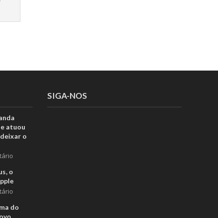
SIGA-NOS
anda
ue atuou
deixar o
tário
s, o
pple
tário
rma do
novo