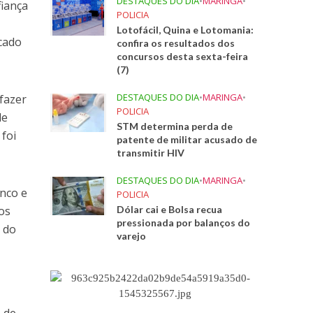
DESTAQUES DO DIA
•
MARINGA
•
fiança
POLICIA
Lotofácil, Quina e Lotomania:
ucado
confira os resultados dos
concursos desta sexta-feira
(7)
DESTAQUES DO DIA
•
MARINGA
•
fazer
POLICIA
de
STM determina perda de
 foi
patente de militar acusado de
transmitir HIV
DESTAQUES DO DIA
•
MARINGA
•
nco e
POLICIA
os
Dólar cai e Bolsa recua
pressionada por balanços do
e do
varejo