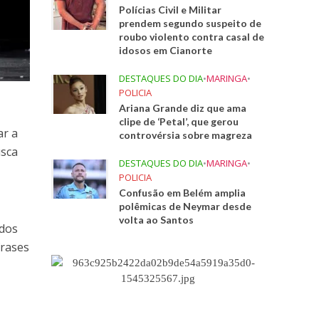
Polícias Civil e Militar
prendem segundo suspeito de
roubo violento contra casal de
idosos em Cianorte
DESTAQUES DO DIA
•
MARINGA
•
POLICIA
Ariana Grande diz que ama
clipe de ‘Petal’, que gerou
ar a
controvérsia sobre magreza
usca
DESTAQUES DO DIA
•
MARINGA
•
POLICIA
Confusão em Belém amplia
polêmicas de Neymar desde
volta ao Santos
idos
frases