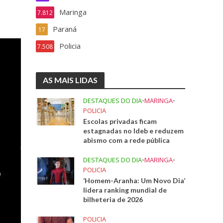
Maringa
7.812
Paraná
17
Policia
7.508
AS MAIS LIDAS
DESTAQUES DO DIA
•
MARINGA
•
POLICIA
Escolas privadas ficam
estagnadas no Ideb e reduzem
abismo com a rede pública
DESTAQUES DO DIA
•
MARINGA
•
POLICIA
‘Homem-Aranha: Um Novo Dia’
lidera ranking mundial de
bilheteria de 2026
POLICIA