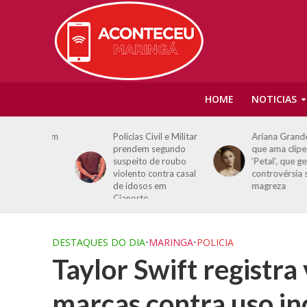
HOME
NOTICIAS
anha: Um
Polícias Civil e Militar
Ariana Grande diz
idera
prendem segundo
que ama clipe de
dial de
suspeito de roubo
‘Petal’, que gerou
de 2026
violento contra casal
controvérsia sobre
de idosos em
magreza
Cianorte
DESTAQUES DO DIA
•
MARINGA
•
POLICIA
Taylor Swift registr
marcas contra uso in