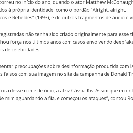
orreu no início do ano, quando o ator Matthew McConaug
s à própria identidade, como o bordão “Alright, alright,
oucos e Rebeldes” (1993), e de outros fragmentos de áudio e v
egistradas não tenha sido criado originalmente para esse t
nhou força nos últimos anos com casos envolvendo deepfak
s de celebridades.
mentar preocupações sobre desinformação produzida com I
os falsos com sua imagem no site da campanha de Donald T
utora desse crime de ódio, a atriz Cássia Kis. Assim que eu ent
 de mim aguardando a fila, e começou os ataques”, contou R