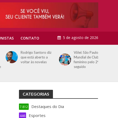
5 de agosto de 2026
NISTAS
CONTATO
Rodrigo Santoro diz
Vôlei: São Paulo sedia
que está aberto a
Mundial de Clubes
voltar às novelas
feminino pelo 2º ano
seguido
CATEGORIAS
Destaques do Dia
7.812
Esportes
446