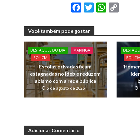
F
T
W
C
ac
w
h
o
e
itt
at
p
Você também pode gostar
b
er
s
y
o
A
Li
DESTAQUES DO DIA
MARINGA
DESTAQU
o
p
n
POLICIA
POLICI
k
p
k
Escolas privadas ficam
‘Homem
estagnadas no Ideb e reduzem
lide
abismo com a rede pública
b
5 de agosto de 2026
Adicionar Comentário