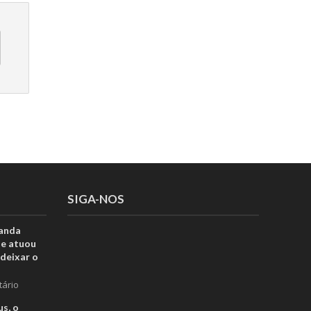
SIGA-NOS
anda
ue atuou
deixar o
tário
s, o