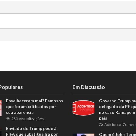
 Populares
Em Discussão
Envelheceram mal? Famosos
Governo Trump m
que foram criticados por
delegado da PF q
sua aparência
no caso Ramagem 
país
250 Visualizações
Adicionar Comen
Enviado de Trump pede à
FIFA que substitua Irã por
Quem é John Ternu