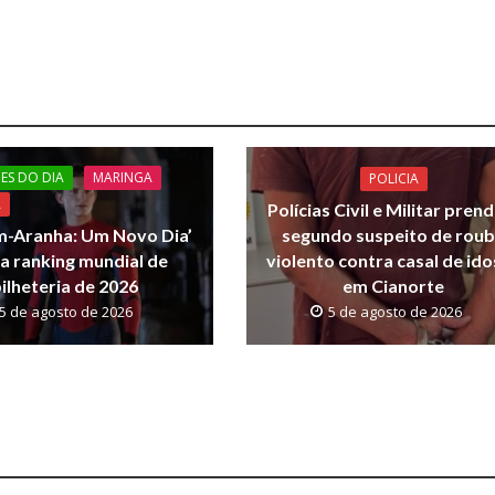
ES DO DIA
MARINGA
POLICIA
A
Polícias Civil e Militar pre
segundo suspeito de rou
-Aranha: Um Novo Dia’
violento contra casal de id
ra ranking mundial de
em Cianorte
ilheteria de 2026
5 de agosto de 2026
5 de agosto de 2026