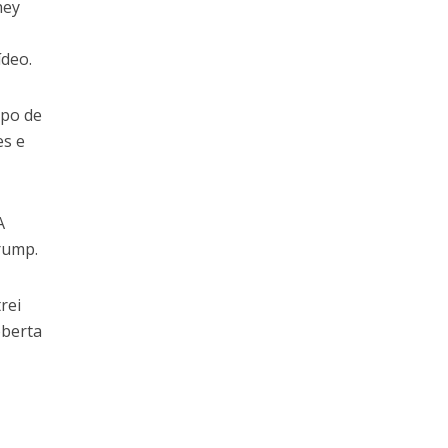
hey
ídeo.
ipo de
es e
A
rump.
rei
oberta