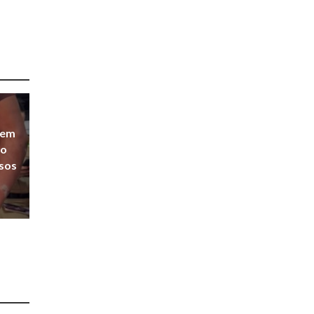
ndem
bo
osos