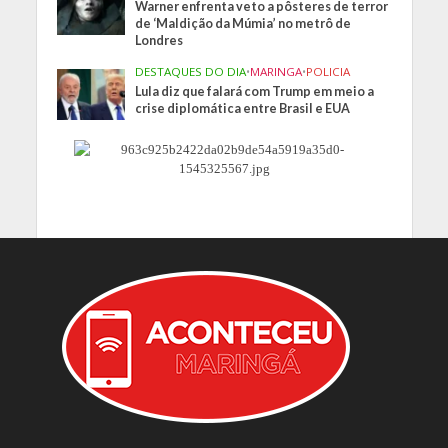
Warner enfrenta veto a pôsteres de terror
de ‘Maldição da Múmia’ no metrô de
Londres
DESTAQUES DO DIA
•
MARINGA
•
POLICIA
Lula diz que falará com Trump em meio a
crise diplomática entre Brasil e EUA