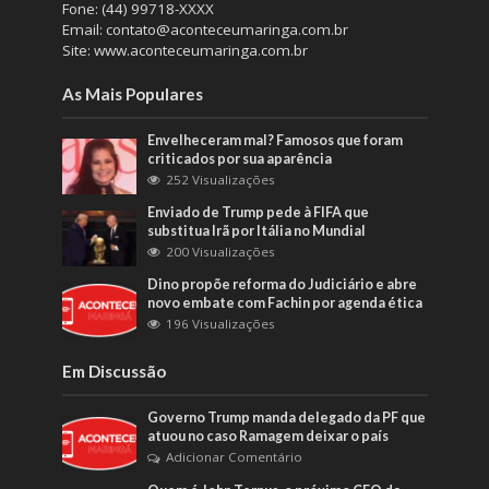
Fone: (44) 99718-XXXX
Email: contato@aconteceumaringa.com.br
Site: www.aconteceumaringa.com.br
As Mais Populares
Envelheceram mal? Famosos que foram
criticados por sua aparência
252 Visualizações
Enviado de Trump pede à FIFA que
substitua Irã por Itália no Mundial
200 Visualizações
Dino propõe reforma do Judiciário e abre
novo embate com Fachin por agenda ética
196 Visualizações
Em Discussão
Governo Trump manda delegado da PF que
atuou no caso Ramagem deixar o país
Adicionar Comentário