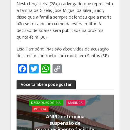
Nesta terça-feira (28), o advogado que representa
a família de Gisele, José Miguel da Silva Junior,
disse que a família sempre defendeu que a morte
não se trata de um crime da esfera militar. A
decisão de Soares será publicada na próxima
quinta-feira (30).
Leia Também: PMs são absolvidos de acusação
de simular confronto com morte em Santos (SP)
F
T
W
C
ac
w
h
o
e
itt
at
p
Você também pode gostar
b
er
s
y
o
A
Li
DESTAQUES DO DIA
MARINGA
POLICIA
o
p
n
ANPD determina
k
p
k
suspensão de
reconhecimento facial de