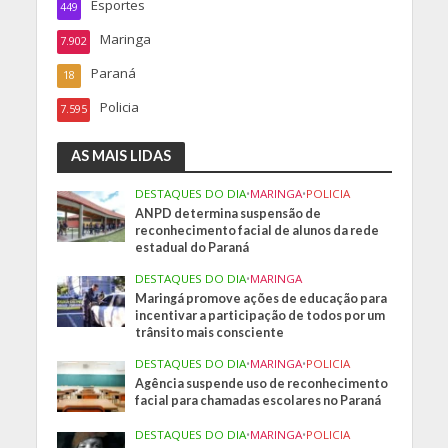
Esportes
449
Maringa
7.902
Paraná
18
Policia
7.595
AS MAIS LIDAS
DESTAQUES DO DIA
•
MARINGA
•
POLICIA
ANPD determina suspensão de
reconhecimento facial de alunos da rede
estadual do Paraná
DESTAQUES DO DIA
•
MARINGA
Maringá promove ações de educação para
incentivar a participação de todos por um
trânsito mais consciente
DESTAQUES DO DIA
•
MARINGA
•
POLICIA
Agência suspende uso de reconhecimento
facial para chamadas escolares no Paraná
DESTAQUES DO DIA
•
MARINGA
•
POLICIA