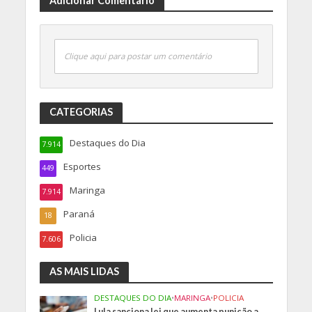
Adicionar Comentário
Clique aqui para postar um comentário
CATEGORIAS
Destaques do Dia
7.914
Esportes
449
Maringa
7.914
Paraná
18
Policia
7.606
AS MAIS LIDAS
DESTAQUES DO DIA
•
MARINGA
•
POLICIA
Lula sanciona lei que aumenta punição a