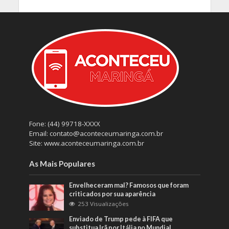
Fone: (44) 99718-XXXX
Email: contato@aconteceumaringa.com.br
Site: www.aconteceumaringa.com.br
As Mais Populares
Envelheceram mal? Famosos que foram
criticados por sua aparência
253 Visualizações
Enviado de Trump pede à FIFA que
substitua Irã por Itália no Mundial