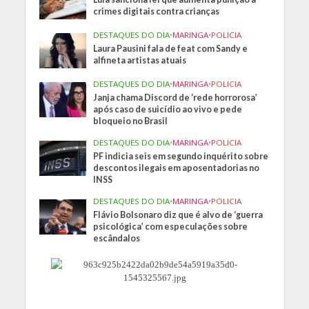
crimes digitais contra crianças
DESTAQUES DO DIA
•
MARINGA
•
POLICIA
Laura Pausini fala de feat com Sandy e
alfineta artistas atuais
DESTAQUES DO DIA
•
MARINGA
•
POLICIA
Janja chama Discord de ‘rede horrorosa’
após caso de suicídio ao vivo e pede
bloqueio no Brasil
DESTAQUES DO DIA
•
MARINGA
•
POLICIA
PF indicia seis em segundo inquérito sobre
descontos ilegais em aposentadorias no
INSS
DESTAQUES DO DIA
•
MARINGA
•
POLICIA
Flávio Bolsonaro diz que é alvo de ‘guerra
psicológica’ com especulações sobre
escândalos