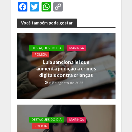
F
T
W
C
ac
w
h
o
e
itt
at
p
Você também pode gostar
b
er
s
y
o
A
Li
DESTAQUES DO DIA
MARINGA
o
p
n
POLICIA
k
p
k
Lula sanciona lei que
aumenta punição a crimes
digitais contra crianças
6 de agosto de 2026
DESTAQUES DO DIA
MARINGA
POLICIA