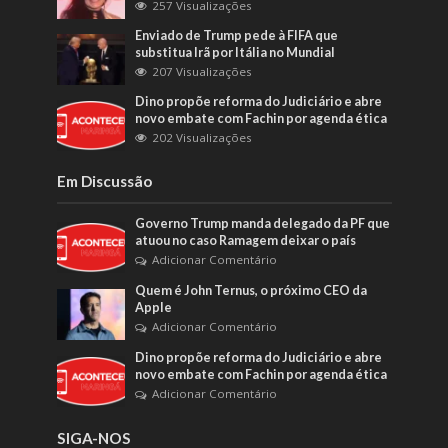
257 Visualizações
Enviado de Trump pede à FIFA que
substitua Irã por Itália no Mundial
207 Visualizações
Dino propõe reforma do Judiciário e abre
novo embate com Fachin por agenda ética
202 Visualizações
Em Discussão
Governo Trump manda delegado da PF que
atuou no caso Ramagem deixar o país
Adicionar Comentário
Quem é John Ternus, o próximo CEO da
Apple
Adicionar Comentário
Dino propõe reforma do Judiciário e abre
novo embate com Fachin por agenda ética
Adicionar Comentário
SIGA-NOS