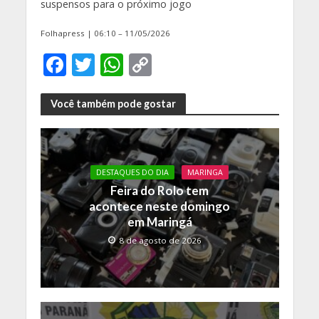
suspensos para o próximo jogo
Folhapress | 06:10 – 11/05/2026
F
T
W
C
ac
w
h
o
e
itt
at
p
Você também pode gostar
b
er
s
y
o
A
Li
o
p
n
DESTAQUES DO DIA
MARINGA
Feira do Rolo tem
k
p
k
acontece neste domingo
em Maringá
8 de agosto de 2026