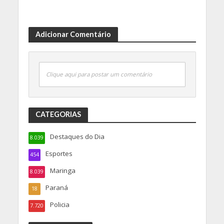
Adicionar Comentário
Clique aqui para postar um comentário
CATEGORIAS
Destaques do Dia
8.039
Esportes
454
Maringa
8.039
Paraná
18
Policia
7.720