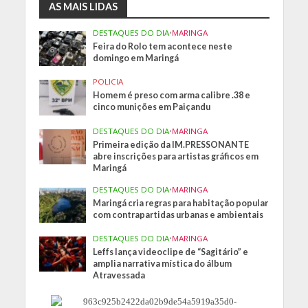
AS MAIS LIDAS
DESTAQUES DO DIA
•
MARINGA
Feira do Rolo tem acontece neste
domingo em Maringá
POLICIA
Homem é preso com arma calibre .38 e
cinco munições em Paiçandu
DESTAQUES DO DIA
•
MARINGA
Primeira edição da IM.PRESSONANTE
abre inscrições para artistas gráficos em
Maringá
DESTAQUES DO DIA
•
MARINGA
Maringá cria regras para habitação popular
com contrapartidas urbanas e ambientais
DESTAQUES DO DIA
•
MARINGA
Leffs lança videoclipe de “Sagitário” e
amplia narrativa mística do álbum
Atravessada