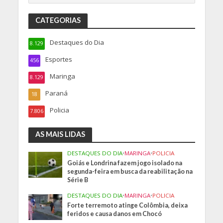
CATEGORIAS
Destaques do Dia
8.129
Esportes
456
Maringa
8.129
Paraná
18
Policia
7.806
AS MAIS LIDAS
DESTAQUES DO DIA
•
MARINGA
•
POLICIA
Goiás e Londrina fazem jogo isolado na
segunda-feira em busca da reabilitação na
Série B
DESTAQUES DO DIA
•
MARINGA
•
POLICIA
Forte terremoto atinge Colômbia, deixa
feridos e causa danos em Chocó