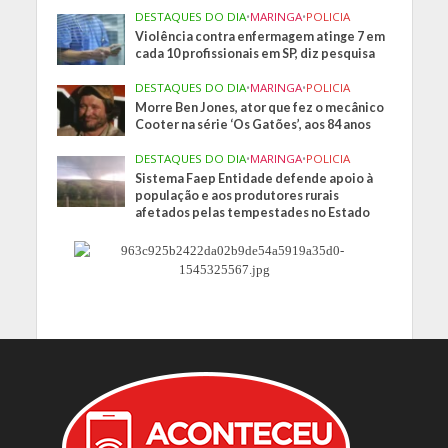
DESTAQUES DO DIA
•
MARINGA
•
POLICIA
Violência contra enfermagem atinge 7 em
cada 10 profissionais em SP, diz pesquisa
DESTAQUES DO DIA
•
MARINGA
•
POLICIA
Morre Ben Jones, ator que fez o mecânico
Cooter na série ‘Os Gatões’, aos 84 anos
DESTAQUES DO DIA
•
MARINGA
•
POLICIA
Sistema Faep Entidade defende apoio à
população e aos produtores rurais
afetados pelas tempestades no Estado