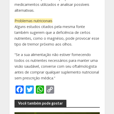
medicamentos utilizados e analisar possíveis
alternativas.
Problemas nutricionais
Alguns estudos citados pela mesma fonte
também sugerem que a deficiência de certos
nutrientes, como o magnésio, pode provocar esse
tipo de tremor próximo aos olhos.
“Se a sua alimentação não estiver fornecendo
todos os nutrientes necessários para manter uma
visão saudável, converse com seu oftalmologista
antes de comprar qualquer suplemento nutricional
sem prescrição médica.”
F
T
W
C
ac
w
h
o
e
itt
at
p
Você também pode gostar
b
er
s
y