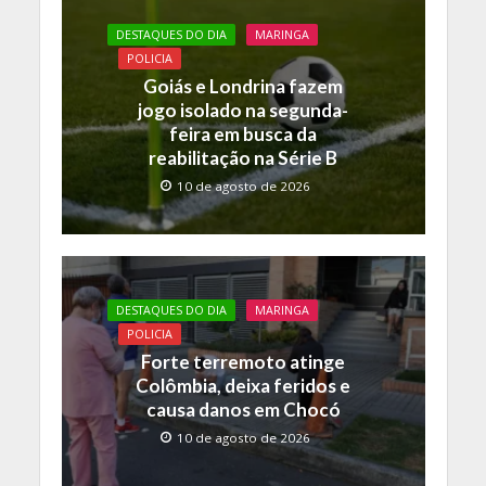
o
A
Li
DESTAQUES DO DIA
MARINGA
o
p
n
POLICIA
Goiás e Londrina fazem
k
p
k
jogo isolado na segunda-
feira em busca da
reabilitação na Série B
10 de agosto de 2026
DESTAQUES DO DIA
MARINGA
POLICIA
Forte terremoto atinge
Colômbia, deixa feridos e
causa danos em Chocó
10 de agosto de 2026