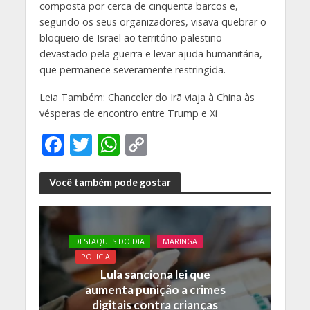
composta por cerca de cinquenta barcos e,
segundo os seus organizadores, visava quebrar o
bloqueio de Israel ao território palestino
devastado pela guerra e levar ajuda humanitária,
que permanece severamente restringida.
Leia Também: Chanceler do Irã viaja à China às
vésperas de encontro entre Trump e Xi
F
T
W
C
ac
w
h
o
e
itt
at
p
Você também pode gostar
b
er
s
y
o
A
Li
DESTAQUES DO DIA
MARINGA
o
p
n
POLICIA
k
p
k
Lula sanciona lei que
aumenta punição a crimes
digitais contra crianças