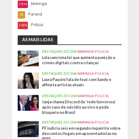
Maringa
7.914
Paraná
18
Policia
7.606
AS MAIS LIDAS
DESTAQUES DO DIA
•
MARINGA
•
POLICIA
Lula sanciona lei que aumenta punição a
crimes digitais contra crianças
DESTAQUES DO DIA
•
MARINGA
•
POLICIA
Laura Pausini fala de feat com Sandy e
alfineta artistas atuais
DESTAQUES DO DIA
•
MARINGA
•
POLICIA
Janja chama Discord de ‘rede horrorosa’
após caso de suicídio ao vivo e pede
bloqueio no Brasil
DESTAQUES DO DIA
•
MARINGA
•
POLICIA
PF indicia seis em segundo inquérito sobre
descontos ilegais em aposentadorias no
INSS