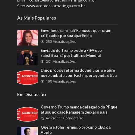
Site: www.aconteceumaringa.com.br
As Mais Populares
Envelheceram mal? Famosos que foram
criticados por sua aparência
253 Visualizações
Enviado de Trump pede à FIFA que
substitua Irã por Itália no Mundial
201 Visualizações
Dino propõe reforma do Judiciário e abre
novo embate com Fachin por agenda ética
198 Visualizações
Em Discussão
Governo Trump manda delegado da PF que
atuou no caso Ramagem deixar o país
Adicionar Comentário
Quem é John Ternus, o próximo CEO da
Apple