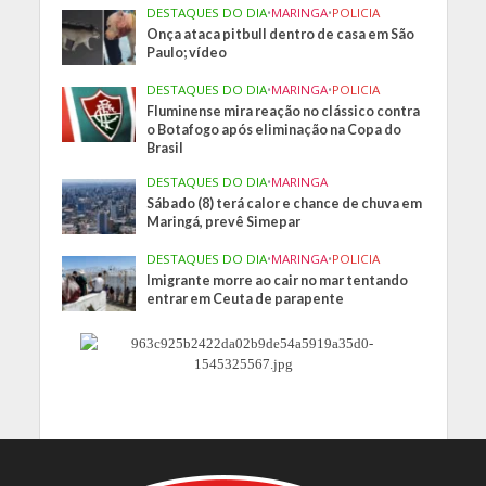
DESTAQUES DO DIA
•
MARINGA
•
POLICIA
Onça ataca pitbull dentro de casa em São
Paulo; vídeo
DESTAQUES DO DIA
•
MARINGA
•
POLICIA
Fluminense mira reação no clássico contra
o Botafogo após eliminação na Copa do
Brasil
DESTAQUES DO DIA
•
MARINGA
Sábado (8) terá calor e chance de chuva em
Maringá, prevê Simepar
DESTAQUES DO DIA
•
MARINGA
•
POLICIA
Imigrante morre ao cair no mar tentando
entrar em Ceuta de parapente