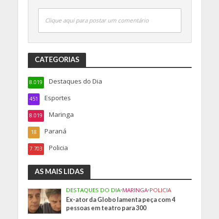
Clique aqui para postar um comentário
CATEGORIAS
Destaques do Dia
8.019
Esportes
451
Maringa
8.019
Paraná
18
Policia
7.703
AS MAIS LIDAS
DESTAQUES DO DIA
•
MARINGA
•
POLICIA
Ex-ator da Globo lamenta peça com 4
pessoas em teatro para 300