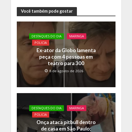
ac
w
h
o
e
itt
at
p
Você também pode gostar
b
er
s
y
o
A
Li
DESTAQUES DO DIA
MARINGA
o
p
n
POLICIA
k
p
k
Ex-ator da Globo lamenta
peça com 4 pessoas em
teatro para 300
8 de agosto de 2026
DESTAQUES DO DIA
MARINGA
POLICIA
Onça ataca pitbull dentro
de casa em São Paulo;