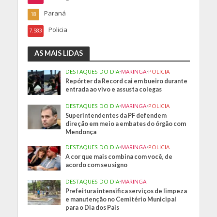
Paraná
18
Policia
7.583
AS MAIS LIDAS
DESTAQUES DO DIA
•
MARINGA
•
POLICIA
Repórter da Record cai em bueiro durante
entrada ao vivo e assusta colegas
DESTAQUES DO DIA
•
MARINGA
•
POLICIA
Superintendentes da PF defendem
direção em meio a embates do órgão com
Mendonça
DESTAQUES DO DIA
•
MARINGA
•
POLICIA
A cor que mais combina com você, de
acordo com seu signo
DESTAQUES DO DIA
•
MARINGA
Prefeitura intensifica serviços de limpeza
e manutenção no Cemitério Municipal
para o Dia dos Pais