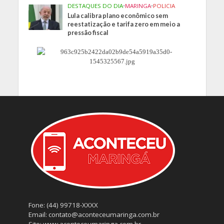
DESTAQUES DO DIA
•
MARINGA
•
POLICIA
Lula calibra plano econômico sem
reestatização e tarifa zero em meio a
pressão fiscal
Fone: (44) 99718-XXXX
Email: contato@aconteceumaringa.com.br