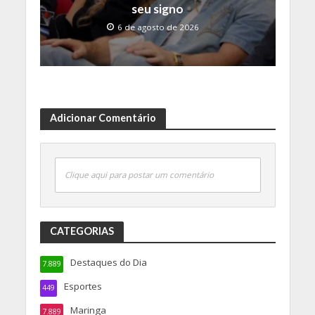
seu signo
6 de agosto de 2026
Adicionar Comentário
Clique aqui para postar um comentário
CATEGORIAS
Destaques do Dia
7.889
Esportes
449
Maringa
7.889