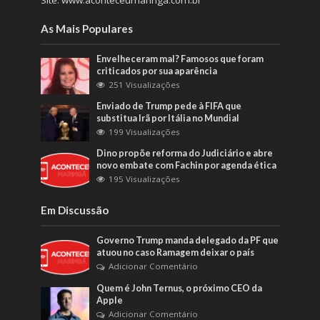
Site: www.aconteceumaringa.com.br
As Mais Populares
Envelheceram mal? Famosos que foram
criticados por sua aparência
251 Visualizações
Enviado de Trump pede à FIFA que
substitua Irã por Itália no Mundial
199 Visualizações
Dino propõe reforma do Judiciário e abre
novo embate com Fachin por agenda ética
195 Visualizações
Em Discussão
Governo Trump manda delegado da PF que
atuou no caso Ramagem deixar o país
Adicionar Comentário
Quem é John Ternus, o próximo CEO da
Apple
Adicionar Comentário