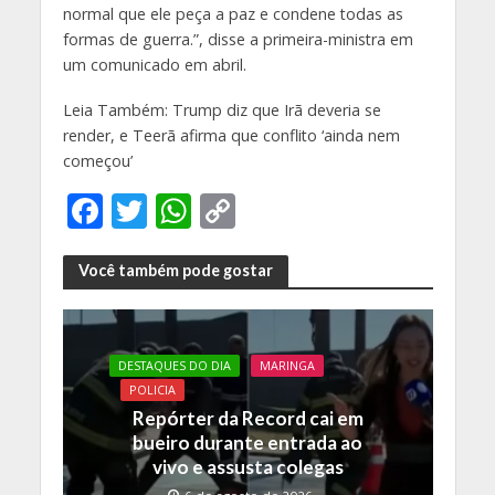
normal que ele peça a paz e condene todas as
formas de guerra.”, disse a primeira-ministra em
um comunicado em abril.
Leia Também: Trump diz que Irã deveria se
render, e Teerã afirma que conflito ‘ainda nem
começou’
F
T
W
C
ac
w
h
o
e
itt
at
p
Você também pode gostar
b
er
s
y
o
A
Li
DESTAQUES DO DIA
MARINGA
o
p
n
POLICIA
k
p
k
Repórter da Record cai em
bueiro durante entrada ao
vivo e assusta colegas