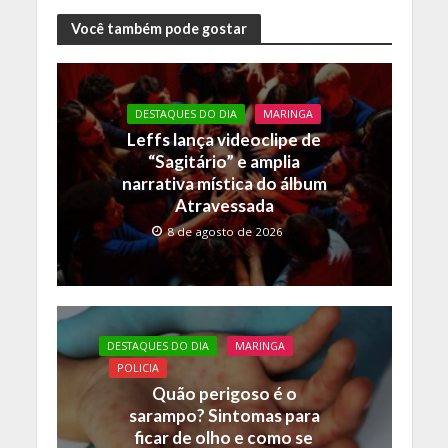
ac
w
h
o
e
itt
at
p
Você também pode gostar
b
er
s
y
o
A
Li
DESTAQUES DO DIA
MARINGA
o
p
n
Leffs lança videoclipe de
k
p
k
“Sagitário” e amplia
narrativa mística do álbum
Atravessada
8 de agosto de 2026
DESTAQUES DO DIA
MARINGA
POLICIA
Quão perigoso é o
sarampo? Sintomas para
ficar de olho e como se