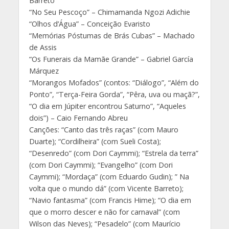
Barreto
“No Seu Pescoço” – Chimamanda Ngozi Adichie
“Olhos d’Água” – Conceição Evaristo
“Memórias Póstumas de Brás Cubas” – Machado
de Assis
“Os Funerais da Mamãe Grande” – Gabriel García
Márquez
“Morangos Mofados” (contos: “Diálogo”, “Além do
Ponto”, “Terça-Feira Gorda”, “Pêra, uva ou maçã?”,
“O dia em Júpiter encontrou Saturno”, “Aqueles
dois”) – Caio Fernando Abreu
Canções: “Canto das três raças” (com Mauro
Duarte); “Cordilheira” (com Sueli Costa);
“Desenredo” (com Dori Caymmi); “Estrela da terra”
(com Dori Caymmi); “Evangelho” (com Dori
Caymmi); “Mordaça” (com Eduardo Gudin); ” Na
volta que o mundo dá” (com Vicente Barreto);
“Navio fantasma” (com Francis Hime); “O dia em
que o morro descer e não for carnaval” (com
Wilson das Neves); “Pesadelo” (com Maurício