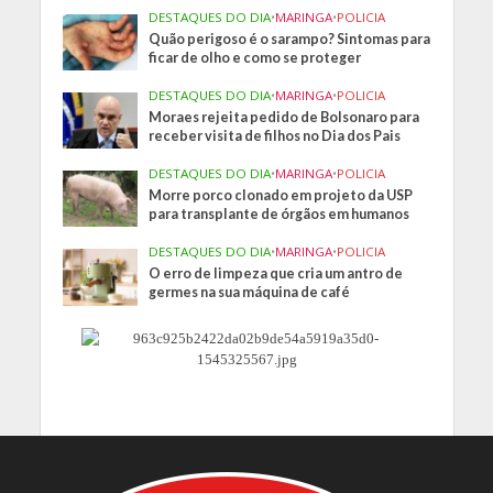
DESTAQUES DO DIA
•
MARINGA
•
POLICIA
Quão perigoso é o sarampo? Sintomas para
ficar de olho e como se proteger
DESTAQUES DO DIA
•
MARINGA
•
POLICIA
Moraes rejeita pedido de Bolsonaro para
receber visita de filhos no Dia dos Pais
DESTAQUES DO DIA
•
MARINGA
•
POLICIA
Morre porco clonado em projeto da USP
para transplante de órgãos em humanos
DESTAQUES DO DIA
•
MARINGA
•
POLICIA
O erro de limpeza que cria um antro de
germes na sua máquina de café