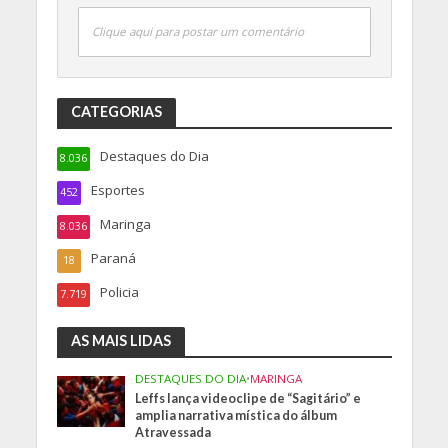
Clique aqui para postar um comentário
CATEGORIAS
Destaques do Dia
8.036
Esportes
452
Maringa
8.036
Paraná
18
Policia
7.719
AS MAIS LIDAS
DESTAQUES DO DIA
•
MARINGA
Leffs lança videoclipe de “Sagitário” e
amplia narrativa mística do álbum
Atravessada