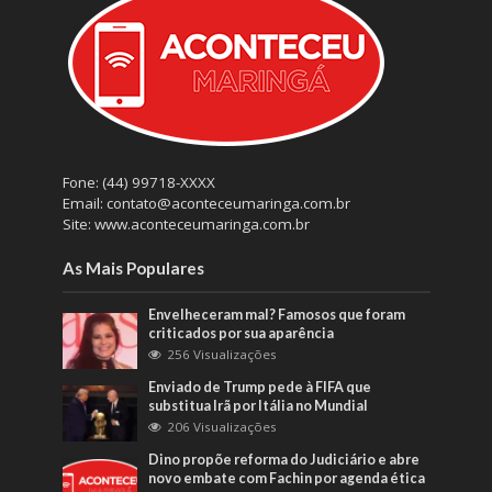
Fone: (44) 99718-XXXX
Email: contato@aconteceumaringa.com.br
Site: www.aconteceumaringa.com.br
As Mais Populares
Envelheceram mal? Famosos que foram
criticados por sua aparência
256 Visualizações
Enviado de Trump pede à FIFA que
substitua Irã por Itália no Mundial
206 Visualizações
Dino propõe reforma do Judiciário e abre
novo embate com Fachin por agenda ética