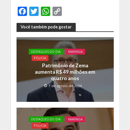
F
T
W
C
ac
w
h
o
e
itt
at
p
Você também pode gostar
b
er
s
y
o
A
Li
DESTAQUES DO DIA
MARINGA
o
p
n
POLICIA
k
p
k
Patrimônio de Zema
aumenta R$ 49 milhões em
quatro anos
7 de agosto de 2026
DESTAQUES DO DIA
MARINGA
POLICIA