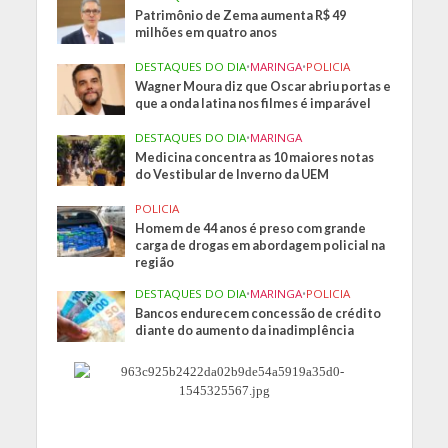
Patrimônio de Zema aumenta R$ 49
milhões em quatro anos
DESTAQUES DO DIA
•
MARINGA
•
POLICIA
Wagner Moura diz que Oscar abriu portas e
que a onda latina nos filmes é imparável
DESTAQUES DO DIA
•
MARINGA
Medicina concentra as 10 maiores notas
do Vestibular de Inverno da UEM
POLICIA
Homem de 44 anos é preso com grande
carga de drogas em abordagem policial na
região
DESTAQUES DO DIA
•
MARINGA
•
POLICIA
Bancos endurecem concessão de crédito
diante do aumento da inadimplência