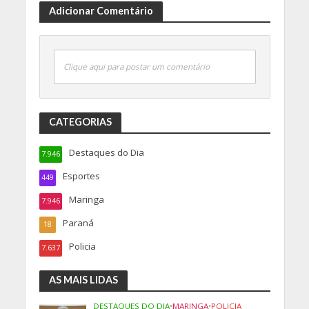
Adicionar Comentário
Clique aqui para postar um comentário
CATEGORIAS
Destaques do Dia
7.946
Esportes
449
Maringa
7.946
Paraná
18
Policia
7.637
AS MAIS LIDAS
DESTAQUES DO DIA
•
MARINGA
•
POLICIA