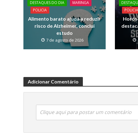
DESTAQUES DO DIA
MARINGA
DESTAQU
o
p
n
POLICIA
POLICI
k
p
k
Alimento barato ajuda a reduzir
Horósc
risco de Alzheimer, conclui
destac
estudo
7 de agosto de 2026
Adicionar Comentário
Clique aqui para postar um comentário