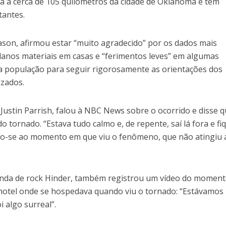
fica a cerca de 105 quilômetros da cidade de Oklahoma e tem
tantes.
ason, afirmou estar “muito agradecido” por os dados mais
danos materiais em casas e “ferimentos leves” em algumas
a população para seguir rigorosamente as orientações dos
izados.
ustin Parrish, falou à NBC News sobre o ocorrido e disse q
 tornado. “Estava tudo calmo e, de repente, saí lá fora e fi
do-se ao momento em que viu o fenômeno, que não atingiu 
anda de rock Hinder, também registrou um vídeo do moment
hotel onde se hospedava quando viu o tornado: “Estávamos
i algo surreal”.