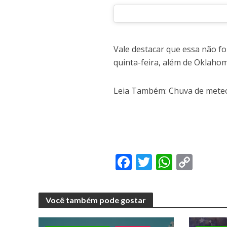
Vale destacar que essa não fo
quinta-feira, além de Oklaho
Leia Também: Chuva de meteor
F
T
W
C
ac
w
h
o
e
itt
at
p
Você também pode gostar
b
er
s
y
o
A
Li