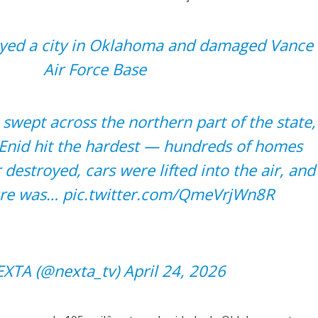
oyed a city in Oklahoma and damaged Vance
Air Force Base
swept across the northern part of the state,
f Enid hit the hardest — hundreds of homes
estroyed, cars were lifted into the air, and
ture was…
pic.twitter.com/QmeVrjWn8R
XTA (@nexta_tv)
April 24, 2026