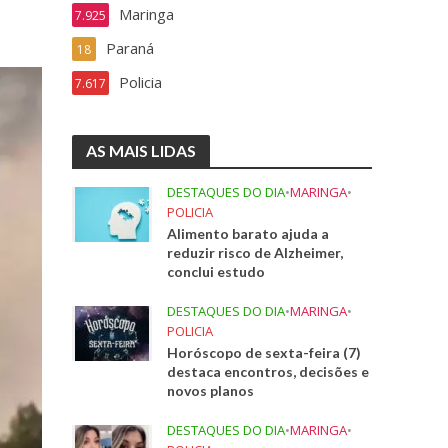
Maringa
7.925
Paraná
18
Policia
7.617
AS MAIS LIDAS
DESTAQUES DO DIA
•
MARINGA
•
POLICIA
Alimento barato ajuda a
reduzir risco de Alzheimer,
conclui estudo
DESTAQUES DO DIA
•
MARINGA
•
POLICIA
Horóscopo de sexta-feira (7)
destaca encontros, decisões e
novos planos
DESTAQUES DO DIA
•
MARINGA
•