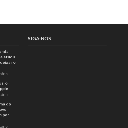
SIGA-NOS
anda
ue atuou
deixar o
tário
s, o
pple
tário
rma do
novo
n por
tário