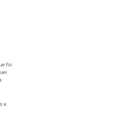
ue foi
quei
a
o e