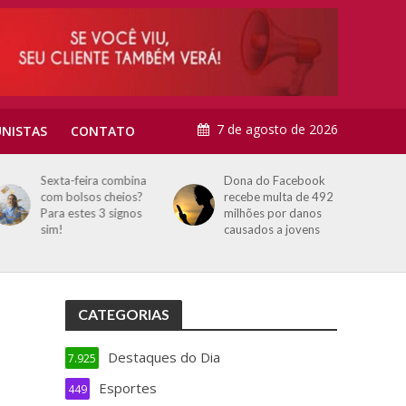
7 de agosto de 2026
NISTAS
CONTATO
Sexta-feira combina
Dona do Facebook
com bolsos cheios?
recebe multa de 492
Para estes 3 signos
milhões por danos
sim!
causados a jovens
CATEGORIAS
Destaques do Dia
7.925
Esportes
449