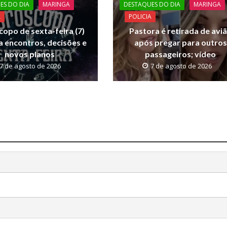
ES DO DIA
MARINGA
DESTAQUES DO DIA
MARINGA
A
POLICIA
opo de sexta-feira (7)
Pastora é retirada de avi
a encontros, decisões e
após pregar para outros
novos planos
passageiros; vídeo
7 de agosto de 2026
7 de agosto de 2026