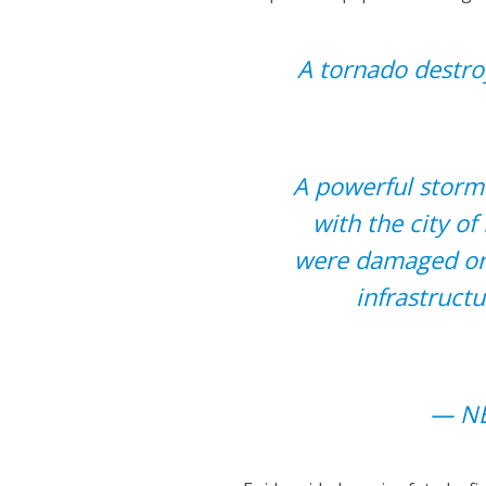
A tornado destr
A powerful storm 
with the city o
were damaged or d
infrastruc
— NE