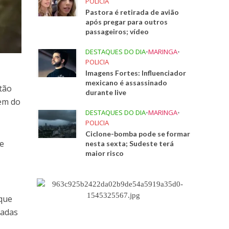
POLICIA
Pastora é retirada de avião
após pregar para outros
passageiros; vídeo
DESTAQUES DO DIA
•
MARINGA
•
POLICIA
Imagens Fortes: Influenciador
mexicano é assassinado
tão
durante live
em do
DESTAQUES DO DIA
•
MARINGA
•
POLICIA
Ciclone-bomba pode se formar
de
nesta sexta; Sudeste terá
maior risco
que
tadas