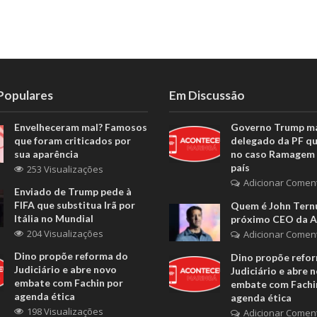
 Populares
Em Discussão
Envelheceram mal? Famosos
Governo Trump m
que foram criticados por
delegado da PF q
sua aparência
no caso Ramagem 
país
253 Visualizações
Adicionar Comen
Enviado de Trump pede à
FIFA que substitua Irã por
Quem é John Ternu
Itália no Mundial
próximo CEO da A
204 Visualizações
Adicionar Comen
Dino propõe reforma do
Dino propõe refo
Judiciário e abre novo
Judiciário e abre 
embate com Fachin por
embate com Fachi
agenda ética
agenda ética
198 Visualizações
Adicionar Comen