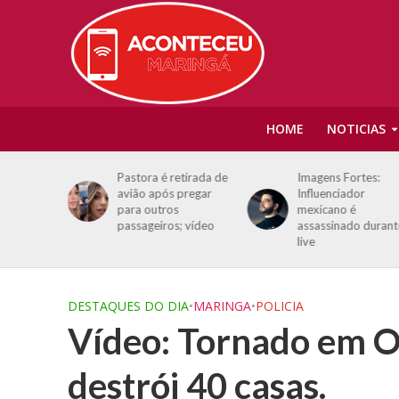
HOME
NOTICIAS
de sexta-
Pastora é retirada de
Imagens Fortes:
staca
avião após pregar
Influenciador
decisões e
para outros
mexicano é
os
passageiros; vídeo
assassinado durant
live
DESTAQUES DO DIA
•
MARINGA
•
POLICIA
Vídeo: Tornado em O
destrói 40 casas.