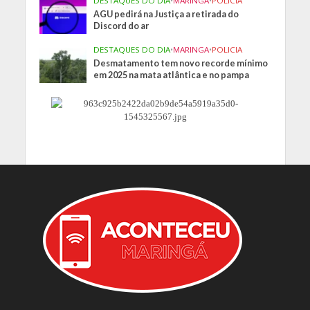
DESTAQUES DO DIA
•
MARINGA
•
POLICIA
AGU pedirá na Justiça a retirada do
Discord do ar
DESTAQUES DO DIA
•
MARINGA
•
POLICIA
Desmatamento tem novo recorde mínimo
em 2025 na mata atlântica e no pampa