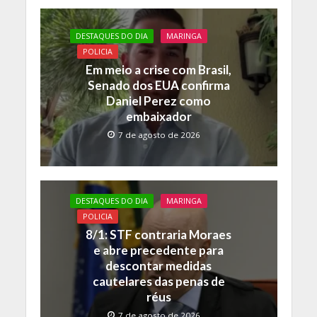
b
er
s
y
o
A
Li
DESTAQUES DO DIA
MARINGA
o
p
n
POLICIA
Em meio a crise com Brasil,
k
p
k
Senado dos EUA confirma
Daniel Perez como
embaixador
7 de agosto de 2026
DESTAQUES DO DIA
MARINGA
POLICIA
8/1: STF contraria Moraes
e abre precedente para
descontar medidas
cautelares das penas de
réus
7 de agosto de 2026