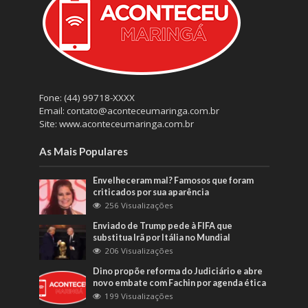
Fone: (44) 99718-XXXX
Email: contato@aconteceumaringa.com.br
Site: www.aconteceumaringa.com.br
As Mais Populares
Envelheceram mal? Famosos que foram
criticados por sua aparência
256 Visualizações
Enviado de Trump pede à FIFA que
substitua Irã por Itália no Mundial
206 Visualizações
Dino propõe reforma do Judiciário e abre
novo embate com Fachin por agenda ética
199 Visualizações