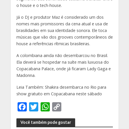
o house e o tech-house.
Já o DJ e produtor Maz é considerado um dos
nomes mais promissores da cena atual e usa de
brasilidades em sua identidade sonora. Ele toca
músicas que vão dos grooves contemporâneos de
house a referências rítmicas brasileiras.
A colombiana ainda não desembarcou no Brasil.
Ela deverá se hospedar na suíte mais luxuosa do
Copacabana Palace, onde já ficaram Lady Gaga e
Madonna.
Leia Também: Shakira desembarca no Rio para
show gratuito em Copacabana neste sábado
F
T
W
C
ac
w
h
o
e
itt
at
p
Você também pode gostar