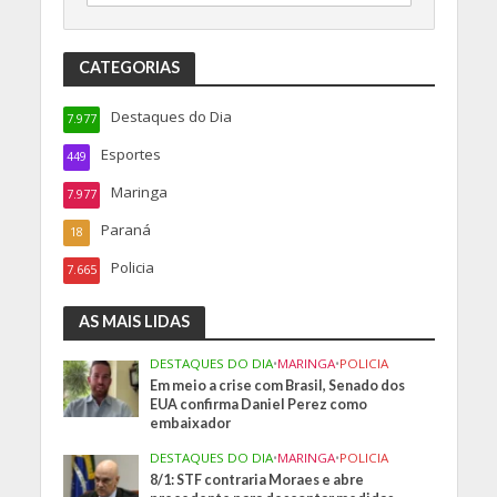
CATEGORIAS
Destaques do Dia
7.977
Esportes
449
Maringa
7.977
Paraná
18
Policia
7.665
AS MAIS LIDAS
DESTAQUES DO DIA
•
MARINGA
•
POLICIA
Em meio a crise com Brasil, Senado dos
EUA confirma Daniel Perez como
embaixador
DESTAQUES DO DIA
•
MARINGA
•
POLICIA
8/1: STF contraria Moraes e abre