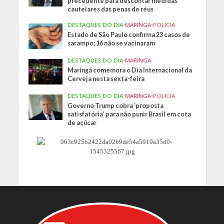
precedente para descontar medidas
cautelares das penas de réus
DESTAQUES DO DIA
•
MARINGA
•
POLICIA
Estado de São Paulo confirma 23 casos de
sarampo; 16 não se vacinaram
DESTAQUES DO DIA
•
MARINGA
Maringá comemora o Dia Internacional da
Cerveja nesta sexta-feira
DESTAQUES DO DIA
•
MARINGA
•
POLICIA
Governo Trump cobra ‘proposta
satisfatória’ para não punir Brasil em cota
de açúcar