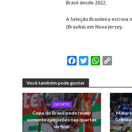
Brasil desde 2022.
A Seleção Brasileira estreia
(Brasília) em Nova Jersey.
F
T
W
C
ac
w
h
o
e
itt
at
p
Você também pode gostar
b
er
s
y
o
A
Li
o
p
n
ESPORTES
Copa do Brasil pode reunir
Maiore
k
p
k
somente campeões nas quartas
Grêmio 
de final