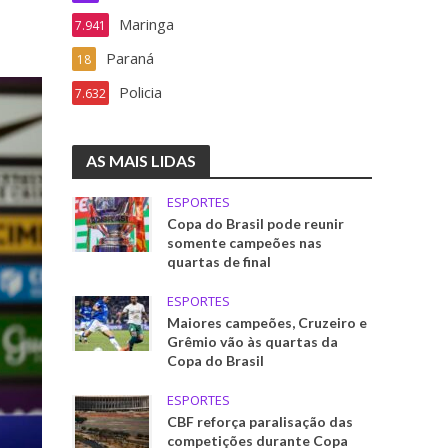
Maringa
7.941
Paraná
18
Policia
7.632
AS MAIS LIDAS
ESPORTES
Copa do Brasil pode reunir
somente campeões nas
quartas de final
ESPORTES
Maiores campeões, Cruzeiro e
Grêmio vão às quartas da
Copa do Brasil
ESPORTES
CBF reforça paralisação das
competições durante Copa