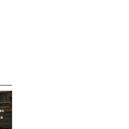
as
pa