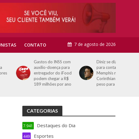
7 de agosto de 2026
NISTAS
CONTATO
Gastos do INSS com
Diniz se diz ansioso
auxílio-doença para
para contar com
entregador do iFood
Memphis no
podem chegar a R$
Corinthians: ‘Vai dar
189 milhões por ano
peso para o time’
CATEGORIAS
Destaques do Dia
7.941
Esportes
449