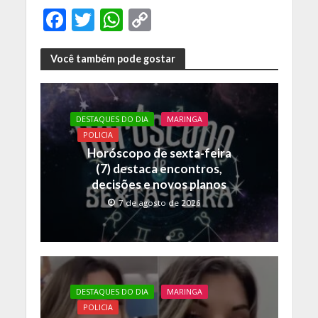
F
T
W
C
ac
w
h
o
e
itt
at
p
Você também pode gostar
b
er
s
y
o
A
Li
DESTAQUES DO DIA
MARINGA
o
p
n
POLICIA
k
p
k
Horóscopo de sexta-feira
(7) destaca encontros,
decisões e novos planos
7 de agosto de 2026
DESTAQUES DO DIA
MARINGA
POLICIA