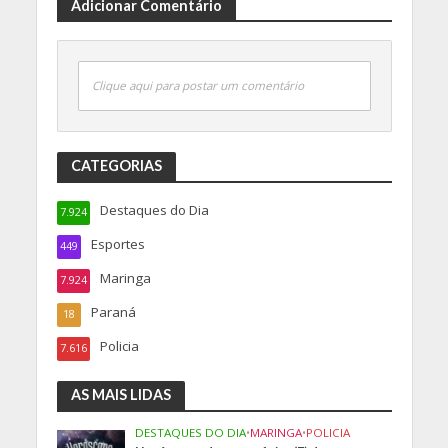
Adicionar Comentário
Clique aqui para postar um comentário
CATEGORIAS
Destaques do Dia
7.924
Esportes
449
Maringa
7.924
Paraná
18
Policia
7.616
AS MAIS LIDAS
DESTAQUES DO DIA
•
MARINGA
•
POLICIA