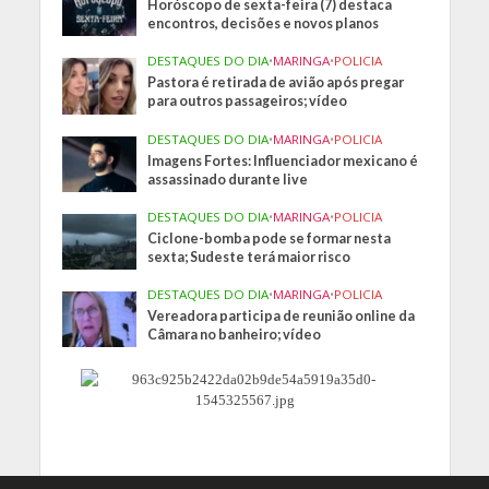
Horóscopo de sexta-feira (7) destaca
encontros, decisões e novos planos
DESTAQUES DO DIA
•
MARINGA
•
POLICIA
Pastora é retirada de avião após pregar
para outros passageiros; vídeo
DESTAQUES DO DIA
•
MARINGA
•
POLICIA
Imagens Fortes: Influenciador mexicano é
assassinado durante live
DESTAQUES DO DIA
•
MARINGA
•
POLICIA
Ciclone-bomba pode se formar nesta
sexta; Sudeste terá maior risco
DESTAQUES DO DIA
•
MARINGA
•
POLICIA
Vereadora participa de reunião online da
Câmara no banheiro; vídeo