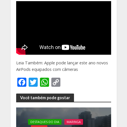
Leia Também: Apple pode lançar este ano novos
AirPods equipados com câmeras
F
T
W
C
ac
w
h
o
e
itt
at
p
Você também pode gostar
b
er
s
y
o
A
Li
DESTAQUES DO DIA
MARINGA