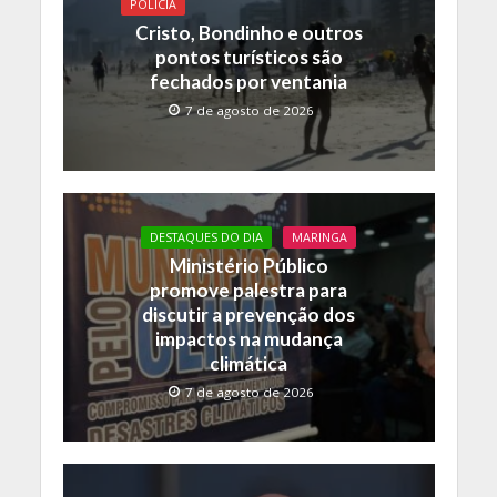
o
p
n
POLICIA
k
p
k
Cristo, Bondinho e outros
pontos turísticos são
fechados por ventania
7 de agosto de 2026
DESTAQUES DO DIA
MARINGA
Ministério Público
promove palestra para
discutir a prevenção dos
impactos na mudança
climática
7 de agosto de 2026