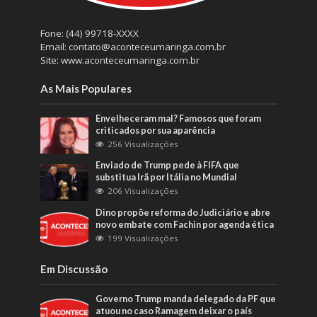
Fone: (44) 99718-XXXX
Email: contato@aconteceumaringa.com.br
Site: www.aconteceumaringa.com.br
As Mais Populares
Envelheceram mal? Famosos que foram
criticados por sua aparência
256 Visualizações
Enviado de Trump pede à FIFA que
substitua Irã por Itália no Mundial
206 Visualizações
Dino propõe reforma do Judiciário e abre
novo embate com Fachin por agenda ética
199 Visualizações
Em Discussão
Governo Trump manda delegado da PF que
atuou no caso Ramagem deixar o país