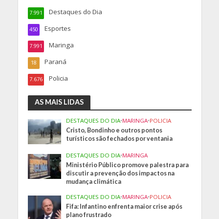
Destaques do Dia
7.991
Esportes
450
Maringa
7.991
Paraná
18
Policia
7.676
AS MAIS LIDAS
DESTAQUES DO DIA
•
MARINGA
•
POLICIA
Cristo, Bondinho e outros pontos
turísticos são fechados por ventania
DESTAQUES DO DIA
•
MARINGA
Ministério Público promove palestra para
discutir a prevenção dos impactos na
mudança climática
DESTAQUES DO DIA
•
MARINGA
•
POLICIA
Fifa: Infantino enfrenta maior crise após
plano frustrado