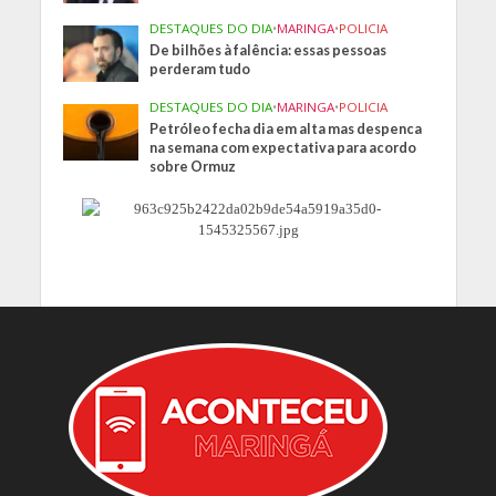
DESTAQUES DO DIA
•
MARINGA
•
POLICIA
De bilhões à falência: essas pessoas
perderam tudo
DESTAQUES DO DIA
•
MARINGA
•
POLICIA
Petróleo fecha dia em alta mas despenca
na semana com expectativa para acordo
sobre Ormuz