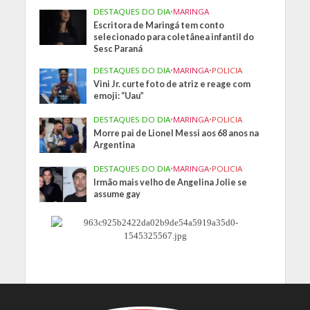
DESTAQUES DO DIA
•
MARINGA
Escritora de Maringá tem conto
selecionado para coletânea infantil do
Sesc Paraná
DESTAQUES DO DIA
•
MARINGA
•
POLICIA
Vini Jr. curte foto de atriz e reage com
emoji: “Uau”
DESTAQUES DO DIA
•
MARINGA
•
POLICIA
Morre pai de Lionel Messi aos 68 anos na
Argentina
DESTAQUES DO DIA
•
MARINGA
•
POLICIA
Irmão mais velho de Angelina Jolie se
assume gay