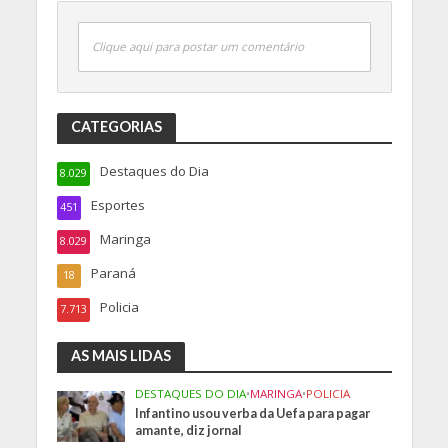
Clique aqui para postar um comentário
CATEGORIAS
Destaques do Dia
8.029
Esportes
451
Maringa
8.029
Paraná
18
Policia
7.713
AS MAIS LIDAS
DESTAQUES DO DIA
•
MARINGA
•
POLICIA
Infantino usou verba da Uefa para pagar
amante, diz jornal