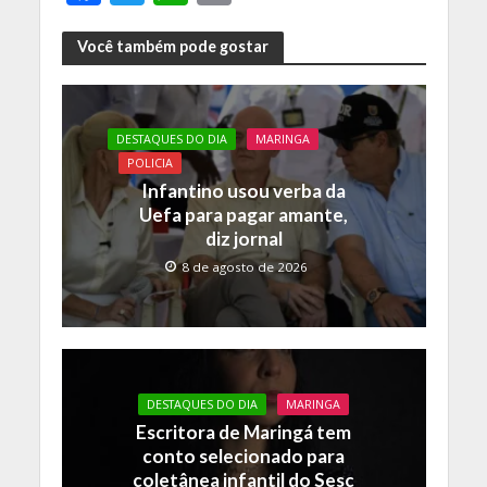
ac
w
h
o
e
itt
at
p
Você também pode gostar
b
er
s
y
o
A
Li
DESTAQUES DO DIA
MARINGA
o
p
n
POLICIA
k
p
k
Infantino usou verba da
Uefa para pagar amante,
diz jornal
8 de agosto de 2026
DESTAQUES DO DIA
MARINGA
Escritora de Maringá tem
conto selecionado para
coletânea infantil do Sesc