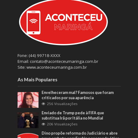
Fone: (44) 99718-XXXX
Email: contato@aconteceumaringa.com.br
Site: www.aconteceumaringa.com.br
As Mais Populares
Envelheceram mal? Famosos que foram
criticados por sua aparência
256 Visualizações
Enviado de Trump pede à FIFA que
substitua Irã por Itália no Mundial
206 Visualizações
Dino propõe reforma do Judiciário e abre