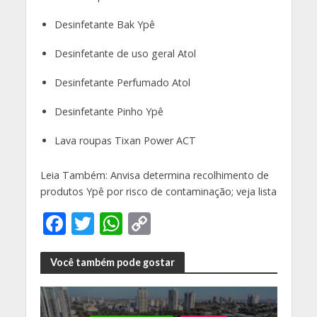
Desinfetante Bak Ypê
Desinfetante de uso geral Atol
Desinfetante Perfumado Atol
Desinfetante Pinho Ypê
Lava roupas Tixan Power ACT
Leia Também: Anvisa determina recolhimento de
produtos Ypê por risco de contaminação; veja lista
F
T
W
C
ac
w
h
o
e
itt
at
p
Você também pode gostar
b
er
s
y
o
A
Li