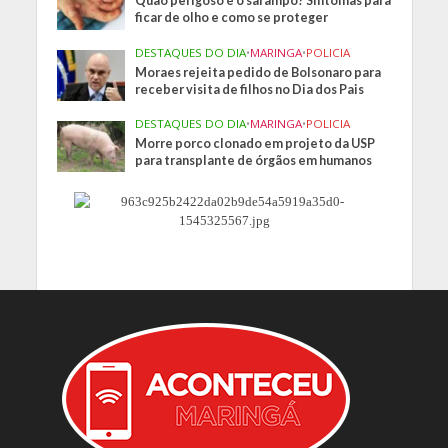
Quão perigoso é o sarampo? Sintomas para
ficar de olho e como se proteger
DESTAQUES DO DIA
•
MARINGA
•
POLICIA
Moraes rejeita pedido de Bolsonaro para
receber visita de filhos no Dia dos Pais
DESTAQUES DO DIA
•
MARINGA
•
POLICIA
Morre porco clonado em projeto da USP
para transplante de órgãos em humanos