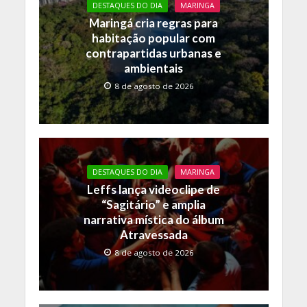
DESTAQUES DO DIA
MARINGA
o
p
n
Maringá cria regras para
k
p
k
habitação popular com
contrapartidas urbanas e
ambientais
8 de agosto de 2026
DESTAQUES DO DIA
MARINGA
Leffs lança videoclipe de
“Sagitário” e amplia
narrativa mística do álbum
Atravessada
8 de agosto de 2026