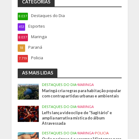
CATEGORIAS
Destaques do Dia
8.037
Esportes
453
Maringa
8.037
Paraná
18
Policia
7.719
AS MAIS LIDAS
DESTAQUES DO DIA
•
MARINGA
Maringá cria regras para habitação popular
com contrapartidas urbanas e ambientais
DESTAQUES DO DIA
•
MARINGA
Leffs lança videoclipe de “Sagitário” e
amplia narrativa mística do álbum
Atravessada
DESTAQUES DO DIA
•
MARINGA
•
POLICIA