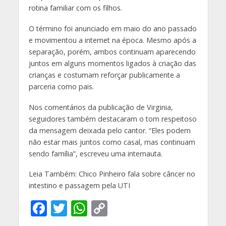
rotina familiar com os filhos.
O término foi anunciado em maio do ano passado
e movimentou a internet na época. Mesmo após a
separação, porém, ambos continuam aparecendo
juntos em alguns momentos ligados à criação das
crianças e costumam reforçar publicamente a
parceria como pais.
Nos comentários da publicação de Virginia,
seguidores também destacaram o tom respeitoso
da mensagem deixada pelo cantor. “Eles podem
não estar mais juntos como casal, mas continuam
sendo família”, escreveu uma internauta.
Leia Também: Chico Pinheiro fala sobre câncer no
intestino e passagem pela UTI
F
T
W
C
ac
w
h
o