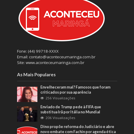
Fone: (44) 99718-XXXX
Email: contato@aconteceumaringa.com.br
Site: www.aconteceumaringa.com.br
As Mais Populares
Envelheceram mal? Famosos que foram
criticados por sua aparência
256 Visualizações
Enviado de Trump pede à FIFA que
substitua Irã por Itália no Mundial
206 Visualizações
Dino propõe reforma do Judiciário e abre
novo embate com Fachin por agenda ética