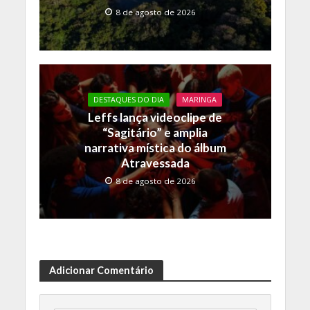
8 de agosto de 2026
DESTAQUES DO DIA
MARINGA
Leffs lança videoclipe de
“Sagitário” e amplia
narrativa mística do álbum
Atravessada
8 de agosto de 2026
Adicionar Comentário