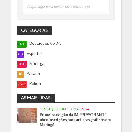
Clique aqui para postar um comentário
CATEGORIAS
Destaques do Dia
8.038
Esportes
453
Maringa
8.038
Paraná
18
Policia
7.719
AS MAIS LIDAS
DESTAQUES DO DIA
•
MARINGA
Primeira edição da IM.PRESSONANTE
abre inscrições para artistas gráficos em
Maringá