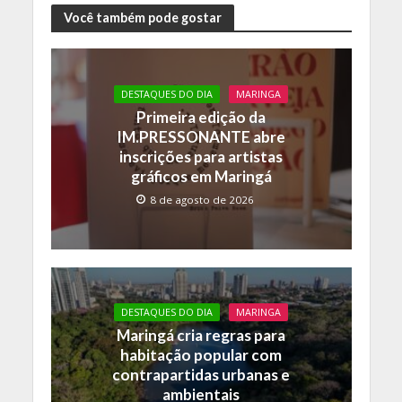
e
itt
at
p
Você também pode gostar
b
er
s
y
o
A
Li
DESTAQUES DO DIA
MARINGA
o
p
n
Primeira edição da
k
p
k
IM.PRESSONANTE abre
inscrições para artistas
gráficos em Maringá
8 de agosto de 2026
DESTAQUES DO DIA
MARINGA
Maringá cria regras para
habitação popular com
contrapartidas urbanas e
ambientais