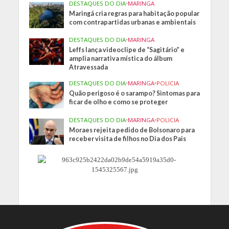
DESTAQUES DO DIA
•
MARINGA
Maringá cria regras para habitação popular
com contrapartidas urbanas e ambientais
DESTAQUES DO DIA
•
MARINGA
Leffs lança videoclipe de “Sagitário” e
amplia narrativa mística do álbum
Atravessada
DESTAQUES DO DIA
•
MARINGA
•
POLICIA
Quão perigoso é o sarampo? Sintomas para
ficar de olho e como se proteger
DESTAQUES DO DIA
•
MARINGA
•
POLICIA
Moraes rejeita pedido de Bolsonaro para
receber visita de filhos no Dia dos Pais