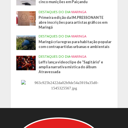
cinco munições em Paiçandu
DESTAQUES DO DIA
•
MARINGA
Primeira edição da IM.PRESSONANTE
abre inscrições para artistas gráficos em
Maringá
DESTAQUES DO DIA
•
MARINGA
Maringá cria regras para habitação popular
com contrapartidas urbanas e ambientais
DESTAQUES DO DIA
•
MARINGA
Leffs lança videoclipe de “Sagitário” e
amplia narrativa mística do álbum
Atravessada