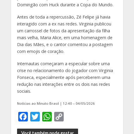
Domingão com Huck durante a Copa do Mundo.
Antes de toda a repercussão, Zé Felipe já havia
interagido com a ex nas redes. Virginia publicou
um carrossel de fotos da apresentação da filha
mais velha, Maria Alice, em uma homenagem de
Dia das Mães, e o cantor comentou a postagem
com emojis de coração.
Internautas começaram a especular sobre uma
crise no relacionamento do jogador com Virginia
Fonseca, especialmente após perceberem uma
redução nas interações entre os dois nas redes
sociais.
Notícias ao Minuto Brasil | 12:40 – 04/05/2026
F
T
W
C
ac
w
h
o
Você também pode gostar