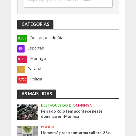
CATEGORIAS
Destaques do Dia
8.039
Esportes
454
Maringa
8.039
Paraná
18
Policia
7.720
AS MAIS LIDAS
DESTAQUES DO DIA
•
MARINGA
Feira do Rolo tem acontece neste
domingo em Maringá
POLICIA
Homem é preso com arma calibre .38 e