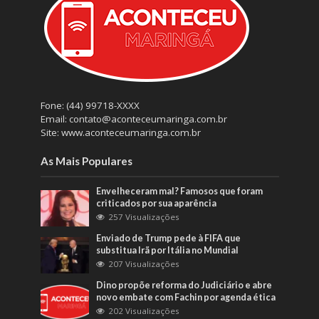
Fone: (44) 99718-XXXX
Email: contato@aconteceumaringa.com.br
Site: www.aconteceumaringa.com.br
As Mais Populares
Envelheceram mal? Famosos que foram
criticados por sua aparência
257 Visualizações
Enviado de Trump pede à FIFA que
substitua Irã por Itália no Mundial
207 Visualizações
Dino propõe reforma do Judiciário e abre
novo embate com Fachin por agenda ética
202 Visualizações