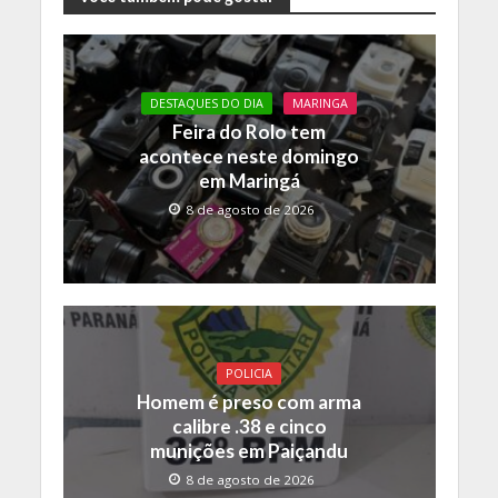
e
itt
at
p
b
er
s
y
o
A
Li
o
p
n
DESTAQUES DO DIA
MARINGA
Feira do Rolo tem
k
p
k
acontece neste domingo
em Maringá
8 de agosto de 2026
POLICIA
Homem é preso com arma
calibre .38 e cinco
munições em Paiçandu
8 de agosto de 2026