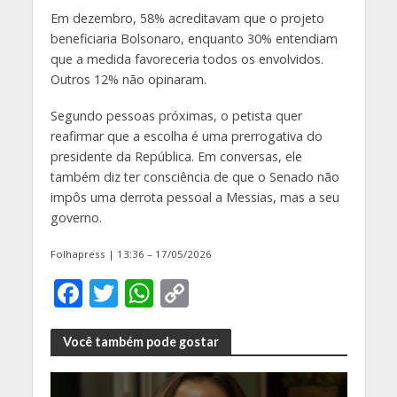
Em dezembro, 58% acreditavam que o projeto
beneficiaria Bolsonaro, enquanto 30% entendiam
que a medida favoreceria todos os envolvidos.
Outros 12% não opinaram.
Segundo pessoas próximas, o petista quer
reafirmar que a escolha é uma prerrogativa do
presidente da República. Em conversas, ele
também diz ter consciência de que o Senado não
impôs uma derrota pessoal a Messias, mas a seu
governo.
Folhapress | 13:36 – 17/05/2026
F
T
W
C
ac
w
h
o
e
itt
at
p
Você também pode gostar
b
er
s
y