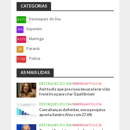
CATEGORIAS
Destaques do Dia
8.075
Esportes
454
Maringa
8.075
Paraná
18
Policia
7.752
AS MAIS LIDAS
DESTAQUES DO DIA
•
MARINGA
•
POLICIA
Anitta diz que precisou desacelerar vida
frenética para criar ‘Equilibrium’
DESTAQUES DO DIA
•
MARINGA
•
POLICIA
Com alianças definidas, nova pesquisa
aponta Sandro Alex com 27,6%
DESTAQUES DO DIA
•
MARINGA
•
POLICIA