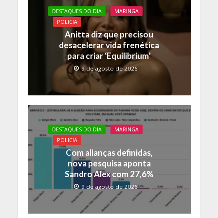
o
A
Li
DESTAQUES DO DIA
MARINGA
o
p
n
POLICIA
k
p
k
Anitta diz que precisou
desacelerar vida frenética
para criar ‘Equilibrium’
9 de agosto de 2026
DESTAQUES DO DIA
MARINGA
POLICIA
Com alianças definidas,
nova pesquisa aponta
Sandro Alex com 27,6%
9 de agosto de 2026