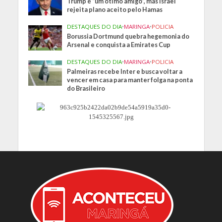
Trump é “um ótimo amigo”, mas Israel
rejeita plano aceito pelo Hamas
DESTAQUES DO DIA
•
MARINGA
•
POLICIA
Borussia Dortmund quebra hegemonia do
Arsenal e conquista a Emirates Cup
DESTAQUES DO DIA
•
MARINGA
•
POLICIA
Palmeiras recebe Inter e busca voltar a
vencer em casa para manter folga na ponta
do Brasileiro