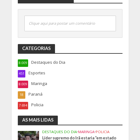
Clique aqui para postar um comentário
CATEGORIAS
Destaques do Dia
8.009
Esportes
451
Maringa
8.009
Paraná
18
Policia
7.694
AS MAIS LIDAS
DESTAQUES DO DIA
•
MARINGA
•
POLICIA
Líder supremo do Irã estaria “em estado