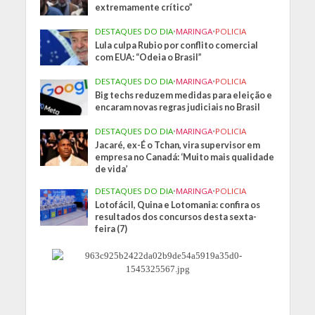
extremamente crítico”
DESTAQUES DO DIA
•
MARINGA
•
POLICIA
Lula culpa Rubio por conflito comercial
com EUA: “Odeia o Brasil”
DESTAQUES DO DIA
•
MARINGA
•
POLICIA
Big techs reduzem medidas para eleição e
encaram novas regras judiciais no Brasil
DESTAQUES DO DIA
•
MARINGA
•
POLICIA
Jacaré, ex-É o Tchan, vira supervisor em
empresa no Canadá: ‘Muito mais qualidade
de vida’
DESTAQUES DO DIA
•
MARINGA
•
POLICIA
Lotofácil, Quina e Lotomania: confira os
resultados dos concursos desta sexta-
feira (7)