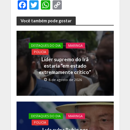
F
T
W
C
ac
w
h
o
e
itt
at
p
Você também pode gostar
b
er
s
y
o
A
Li
DESTAQUES DO DIA
MARINGA
o
p
n
POLICIA
k
p
k
Líder supremo do Irã
estaria “em estado
extremamente crítico”
8 de agosto de 2026
DESTAQUES DO DIA
MARINGA
POLICIA
Lula culpa Rubio por