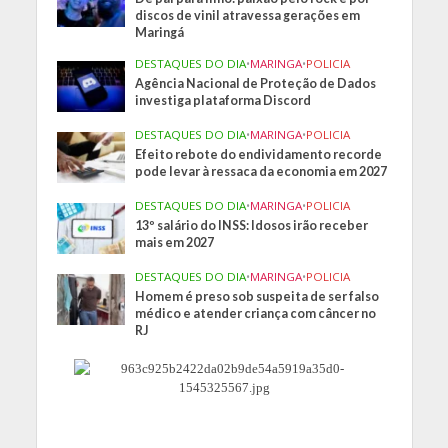
discos de vinil atravessa gerações em
Maringá
DESTAQUES DO DIA
•
MARINGA
•
POLICIA
Agência Nacional de Proteção de Dados
investiga plataforma Discord
DESTAQUES DO DIA
•
MARINGA
•
POLICIA
Efeito rebote do endividamento recorde
pode levar à ressaca da economia em 2027
DESTAQUES DO DIA
•
MARINGA
•
POLICIA
13º salário do INSS: Idosos irão receber
mais em 2027
DESTAQUES DO DIA
•
MARINGA
•
POLICIA
Homem é preso sob suspeita de ser falso
médico e atender criança com câncer no
RJ