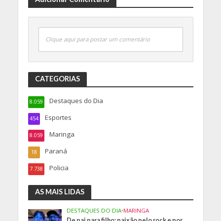
Clique aqui para postar um comentário
CATEGORIAS
Destaques do Dia
8.059
Esportes
454
Maringa
8.059
Paraná
18
Policia
7.738
AS MAIS LIDAS
DESTAQUES DO DIA
•
MARINGA
De pai para filho: paixão pelo rock e por