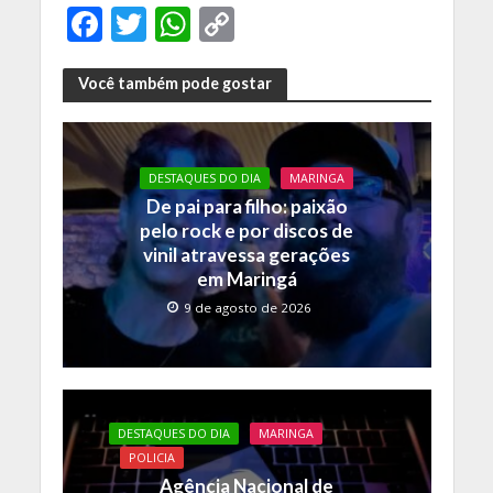
F
T
W
C
ac
w
h
o
e
itt
at
p
Você também pode gostar
b
er
s
y
o
A
Li
DESTAQUES DO DIA
MARINGA
o
p
n
De pai para filho: paixão
k
p
k
pelo rock e por discos de
vinil atravessa gerações
em Maringá
9 de agosto de 2026
DESTAQUES DO DIA
MARINGA
POLICIA
Agência Nacional de