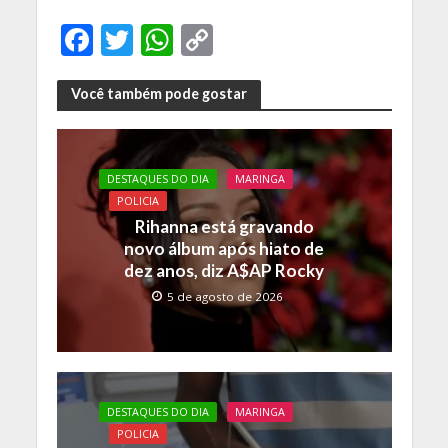
F
T
W
C
ac
w
h
o
e
itt
at
p
Você também pode gostar
b
er
s
y
o
A
Li
DESTAQUES DO DIA
MARINGA
o
p
n
POLICIA
k
p
k
Rihanna está gravando
novo álbum após hiato de
dez anos, diz A$AP Rocky
5 de agosto de 2026
DESTAQUES DO DIA
MARINGA
POLICIA