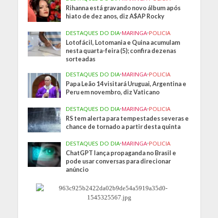
Rihanna está gravando novo álbum após
hiato de dez anos, diz A$AP Rocky
DESTAQUES DO DIA
•
MARINGA
•
POLICIA
Lotofácil, Lotomania e Quina acumulam
nesta quarta-feira (5); confira dezenas
sorteadas
DESTAQUES DO DIA
•
MARINGA
•
POLICIA
Papa Leão 14 visitará Uruguai, Argentina e
Peru em novembro, diz Vaticano
DESTAQUES DO DIA
•
MARINGA
•
POLICIA
RS tem alerta para tempestades severas e
chance de tornado a partir desta quinta
DESTAQUES DO DIA
•
MARINGA
•
POLICIA
ChatGPT lança propaganda no Brasil e
pode usar conversas para direcionar
anúncio