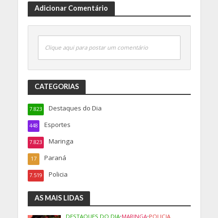
Adicionar Comentário
Clique aqui para postar um comentário
CATEGORIAS
Destaques do Dia
7.823
Esportes
448
Maringa
7.823
Paraná
17
Policia
7.519
AS MAIS LIDAS
DESTAQUES DO DIA
•
MARINGA
•
POLICIA