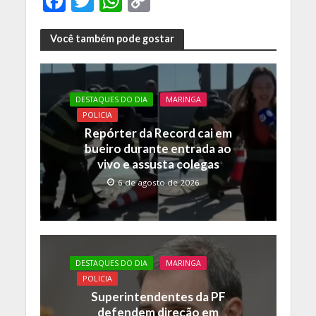
F
T
W
C
ac
w
h
o
e
itt
at
p
Você também pode gostar
b
er
s
y
o
A
Li
DESTAQUES DO DIA
MARINGA
o
p
n
POLICIA
k
p
k
Repórter da Record cai em
bueiro durante entrada ao
vivo e assusta colegas
6 de agosto de 2026
DESTAQUES DO DIA
MARINGA
POLICIA
Superintendentes da PF
defendem direção em