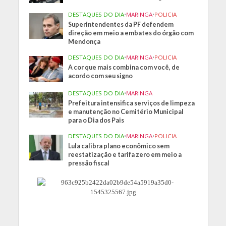
DESTAQUES DO DIA
•
MARINGA
•
POLICIA
Superintendentes da PF defendem
direção em meio a embates do órgão com
Mendonça
DESTAQUES DO DIA
•
MARINGA
•
POLICIA
A cor que mais combina com você, de
acordo com seu signo
DESTAQUES DO DIA
•
MARINGA
Prefeitura intensifica serviços de limpeza
e manutenção no Cemitério Municipal
para o Dia dos Pais
DESTAQUES DO DIA
•
MARINGA
•
POLICIA
Lula calibra plano econômico sem
reestatização e tarifa zero em meio a
pressão fiscal