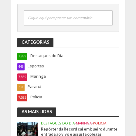
Clique aqui para postar um comentário
CATEGORIAS
Destaques do Dia
7.889
Esportes
449
Maringa
7.889
Paraná
18
Policia
7.583
AS MAIS LIDAS
DESTAQUES DO DIA
•
MARINGA
•
POLICIA
Repórter da Record cai em bueiro durante
entrada ao vivo e assusta colegas