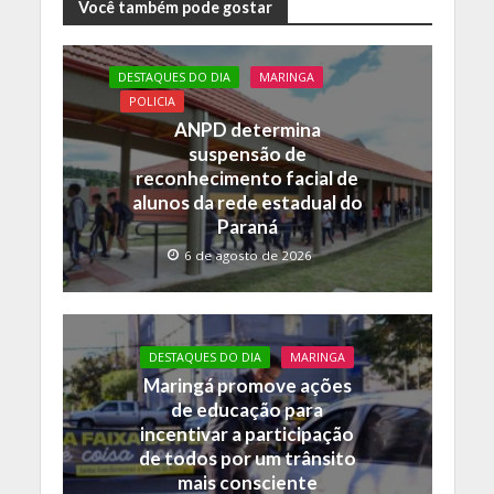
e
itt
at
p
Você também pode gostar
b
er
s
y
o
A
Li
DESTAQUES DO DIA
MARINGA
POLICIA
o
p
n
ANPD determina
k
p
k
suspensão de
reconhecimento facial de
alunos da rede estadual do
Paraná
6 de agosto de 2026
DESTAQUES DO DIA
MARINGA
Maringá promove ações
de educação para
incentivar a participação
de todos por um trânsito
mais consciente