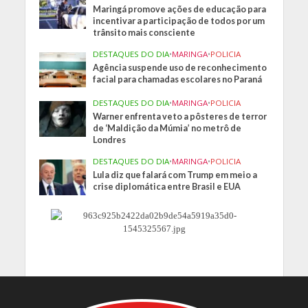
Maringá promove ações de educação para
incentivar a participação de todos por um
trânsito mais consciente
DESTAQUES DO DIA
•
MARINGA
•
POLICIA
Agência suspende uso de reconhecimento
facial para chamadas escolares no Paraná
DESTAQUES DO DIA
•
MARINGA
•
POLICIA
Warner enfrenta veto a pôsteres de terror
de ‘Maldição da Múmia’ no metrô de
Londres
DESTAQUES DO DIA
•
MARINGA
•
POLICIA
Lula diz que falará com Trump em meio a
crise diplomática entre Brasil e EUA