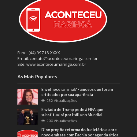
Fone: (44) 99718-XXXX
Email: contato@aconteceumaringa.com.br
Site: www.aconteceumaringa.com.br
As Mais Populares
Envelheceram mal? Famosos que foram
criticados por sua aparência
252 Visualizações
Enviado de Trump pede à FIFA que
substitua Irã por Itália no Mundial
200 Visualizações
Dino propõe reforma do Judiciário e abre
novo embate com Fachin por agenda ética