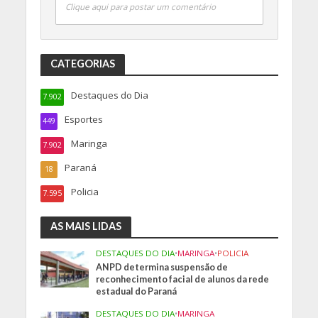
Clique aqui para postar um comentário
CATEGORIAS
Destaques do Dia
7.902
Esportes
449
Maringa
7.902
Paraná
18
Policia
7.595
AS MAIS LIDAS
DESTAQUES DO DIA
•
MARINGA
•
POLICIA
ANPD determina suspensão de
reconhecimento facial de alunos da rede
estadual do Paraná
DESTAQUES DO DIA
•
MARINGA