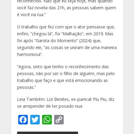
reconhecido. Não que eu seja hoje, mas quando
você faz novela das 21h, as pessoas sabem quem
é você na rua.”
O trabalho que fez com que o ator pensasse que,
enfim, “chegou lá”, foi “Malhação”, em 2019. Mas
foi após “Garota do Momento” (2024) que,
segundo ele, “as coisas se uniram de uma maneira
harmoniosa”.
“Agora, sinto que tenho o reconhecimento das
pessoas, não por ser o filho de alguém, mas pelo
trabalho que faço e que está emocionando as
pessoas.”
Leia Também: Lizi Benites, ex-panicat Piu Piu, diz
se arrepender de ter posado nua
F
T
W
C
ac
w
h
o