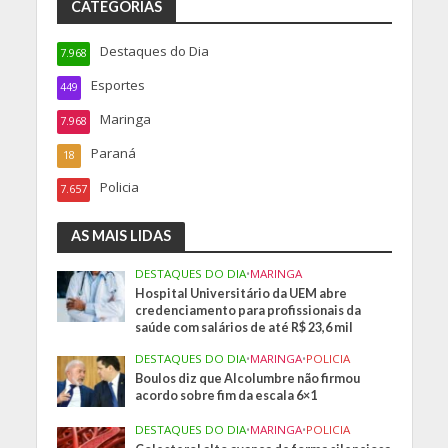
CATEGORIAS
Destaques do Dia
7.968
Esportes
449
Maringa
7.968
Paraná
18
Policia
7.657
AS MAIS LIDAS
DESTAQUES DO DIA
•
MARINGA
Hospital Universitário da UEM abre
credenciamento para profissionais da
saúde com salários de até R$ 23,6 mil
DESTAQUES DO DIA
•
MARINGA
•
POLICIA
Boulos diz que Alcolumbre não firmou
acordo sobre fim da escala 6×1
DESTAQUES DO DIA
•
MARINGA
•
POLICIA