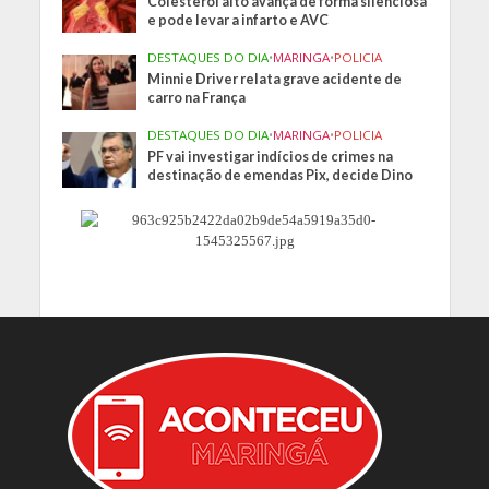
Colesterol alto avança de forma silenciosa
e pode levar a infarto e AVC
DESTAQUES DO DIA
•
MARINGA
•
POLICIA
Minnie Driver relata grave acidente de
carro na França
DESTAQUES DO DIA
•
MARINGA
•
POLICIA
PF vai investigar indícios de crimes na
destinação de emendas Pix, decide Dino