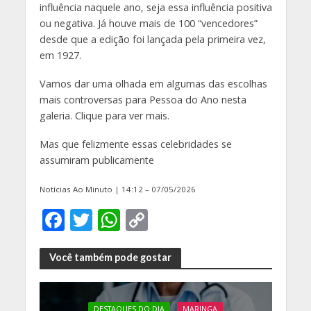
influência naquele ano, seja essa influência positiva
ou negativa. Já houve mais de 100 “vencedores”
desde que a edição foi lançada pela primeira vez,
em 1927.
Vamos dar uma olhada em algumas das escolhas
mais controversas para Pessoa do Ano nesta
galeria. Clique para ver mais.
Mas que felizmente essas celebridades se
assumiram publicamente
Notícias Ao Minuto | 14:12 – 07/05/2026
F
T
W
C
ac
w
h
o
e
itt
at
p
Você também pode gostar
b
er
s
y
o
A
Li
DESTAQUES DO DIA
MARINGA