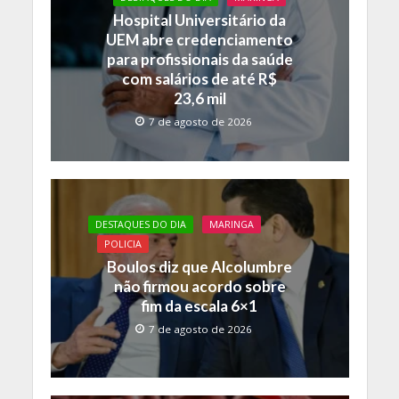
o
p
n
Hospital Universitário da
UEM abre credenciamento
k
p
k
para profissionais da saúde
com salários de até R$
23,6 mil
7 de agosto de 2026
DESTAQUES DO DIA
MARINGA
POLICIA
Boulos diz que Alcolumbre
não firmou acordo sobre
fim da escala 6×1
7 de agosto de 2026