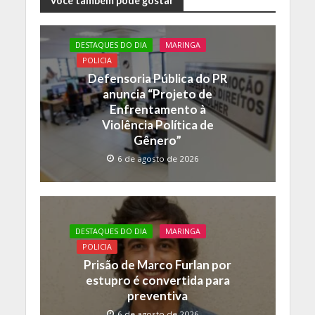
e
itt
at
p
Você também pode gostar
b
er
s
y
o
A
Li
DESTAQUES DO DIA
MARINGA
POLICIA
o
p
n
Defensoria Pública do PR
k
p
k
anuncia “Projeto de
Enfrentamento à
Violência Política de
Gênero”
6 de agosto de 2026
DESTAQUES DO DIA
MARINGA
POLICIA
Prisão de Marco Furlan por
estupro é convertida para
preventiva
6 de agosto de 2026