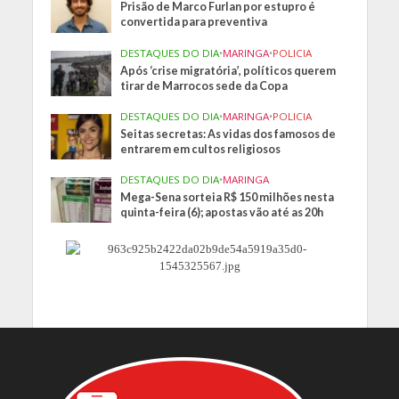
Prisão de Marco Furlan por estupro é
convertida para preventiva
DESTAQUES DO DIA
•
MARINGA
•
POLICIA
Após ‘crise migratória’, políticos querem
tirar de Marrocos sede da Copa
DESTAQUES DO DIA
•
MARINGA
•
POLICIA
Seitas secretas: As vidas dos famosos de
entrarem em cultos religiosos
DESTAQUES DO DIA
•
MARINGA
Mega-Sena sorteia R$ 150 milhões nesta
quinta-feira (6); apostas vão até as 20h