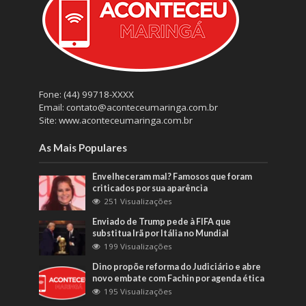
Fone: (44) 99718-XXXX
Email: contato@aconteceumaringa.com.br
Site: www.aconteceumaringa.com.br
As Mais Populares
Envelheceram mal? Famosos que foram
criticados por sua aparência
251 Visualizações
Enviado de Trump pede à FIFA que
substitua Irã por Itália no Mundial
199 Visualizações
Dino propõe reforma do Judiciário e abre
novo embate com Fachin por agenda ética
195 Visualizações