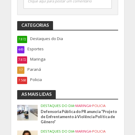
Clique aqui para postar um comentário
CATEGORIAS
Destaques do Dia
7.872
Esportes
449
Maringa
7.872
Paraná
17
Policia
7.568
AS MAIS LIDAS
DESTAQUES DO DIA
•
MARINGA
•
POLICIA
Defensoria Pública do PR anuncia “Projeto
de Enfrentamento à Violência Política de
Gênero”
DESTAQUES DO DIA
•
MARINGA
•
POLICIA