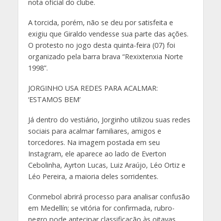
nota oficial do clube.
A torcida, porém, não se deu por satisfeita e
exigiu que Giraldo vendesse sua parte das ações.
O protesto no jogo desta quinta-feira (07) foi
organizado pela barra brava “Rexixtenxia Norte
1998”.
JORGINHO USA REDES PARA ACALMAR:
‘ESTAMOS BEM’
Já dentro do vestiário, Jorginho utilizou suas redes
sociais para acalmar familiares, amigos e
torcedores. Na imagem postada em seu
Instagram, ele aparece ao lado de Everton
Cebolinha, Ayrton Lucas, Luiz Araújo, Léo Ortiz e
Léo Pereira, a maioria deles sorridentes.
Conmebol abrirá processo para analisar confusão
em Medellín; se vitória for confirmada, rubro-
negro pode antecipar classificação às oitavas,