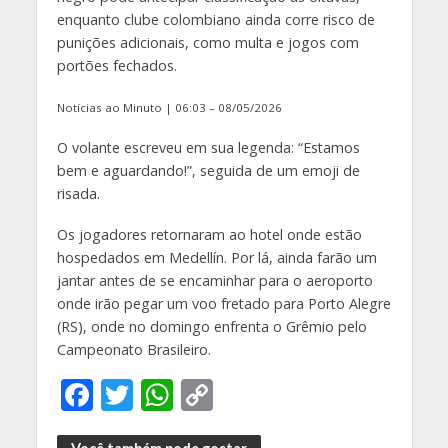
enquanto clube colombiano ainda corre risco de
punições adicionais, como multa e jogos com
portões fechados.
Notícias ao Minuto | 06:03 – 08/05/2026
O volante escreveu em sua legenda: “Estamos
bem e aguardando!”, seguida de um emoji de
risada.
Os jogadores retornaram ao hotel onde estão
hospedados em Medellín. Por lá, ainda farão um
jantar antes de se encaminhar para o aeroporto
onde irão pegar um voo fretado para Porto Alegre
(RS), onde no domingo enfrenta o Grêmio pelo
Campeonato Brasileiro.
F
T
W
C
ac
w
h
o